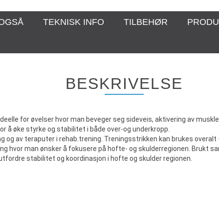
 OGSÅ
TEKNISK INFO
TILBEHØR
PRODU
BESKRIVELSE
ideelle for øvelser hvor man beveger seg sideveis, aktivering av musklen
or å øke styrke og stabilitet i både over-og underkropp.
ng og av teraputer i rehab.trening. Treningsstrikken kan brukes overalt 
arming hvor man ønsker å fokusere på hofte- og skulderregionen. Bru
tfordre stabilitet og koordinasjon i hofte og skulder regionen.