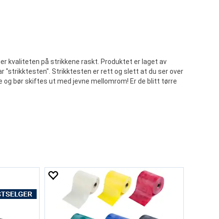
nger kvaliteten på strikkene raskt. Produktet er laget av
r "strikktesten". Strikktesten er rett og slett at du ser over
re og bør skiftes ut med jevne mellomrom! Er de blitt tørre