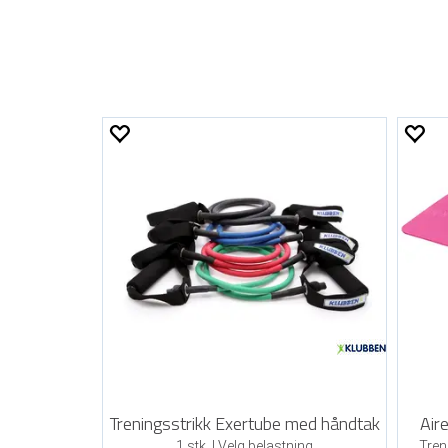
Treningsstrikk Exertube med håndtak
Air
1 stk. | Velg belastning
Tren