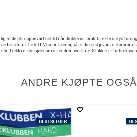
tig at de blir oppbevart mørkt når de ikke er i bruk. Direkte sollys forri
r de blir utsatt for luft. Vi anbefaler også at du med jevne mellomrom ta
 sår. Trekk i de og sjekk om de endrer overflate. Strikker er forbruksva
ANDRE KJØPTE OGSÅ