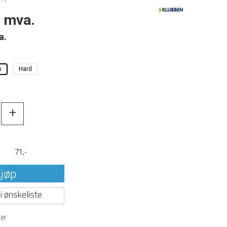
-1
. mva.
a.
m
Hard
+
t
71,-
jøp
i ønskeliste
er