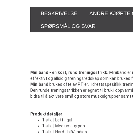
BESKRIVELSE
ANDRE KJØPTE
SPØRSMÅL OG SVAR
Miniband - en kort, rund treningsstrikk.
Miniband er 
effektivt og allsidig treningsredskap som kan brukes f
Miniband
brukes ofte av PT'er, i idrettsspesifikk treni
Den runde treningsstrikken er egnet til bruk i oppv
bidra til å aktivere små og store muskelgrupper samt u
Produktdetaljer
1 stk. | Lett - gul
1 stk. | Medium - grønn
1 stk. | Hard - blå/ indigo