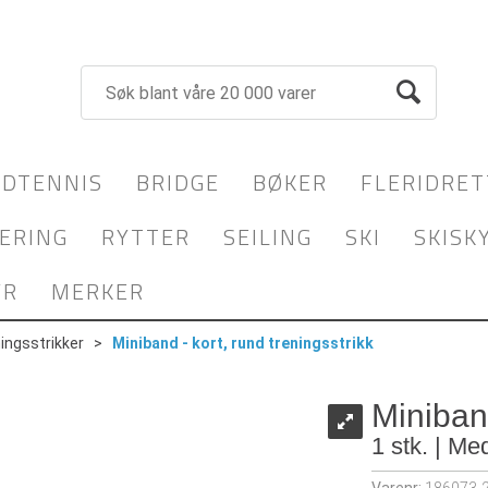
DTENNIS
BRIDGE
BØKER
FLERIDRET
ERING
RYTTER
SEILING
SKI
SKISK
YR
MERKER
ingsstrikker
>
Miniband - kort, rund treningsstrikk
Miniband
1 stk. | M