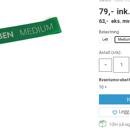
Varenr:
186073-2
79,-
ink
63,-
eks. mv
Belastning
Lett
Mediu
Antall
(
stk):
-
Kvantumsrabat
10 +
K
Legg 
100+
på lag