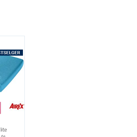
lite
ute