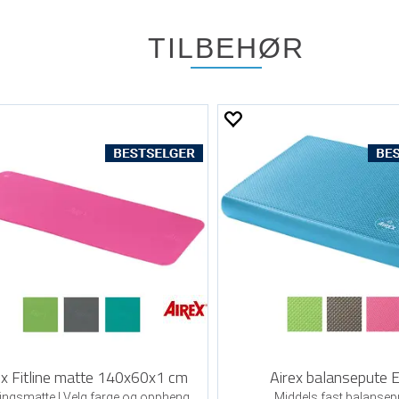
TILBEHØR
ex Fitline matte 140x60x1 cm
Airex balansepute E
ingsmatte | Velg farge og oppheng
Middels fast balansep