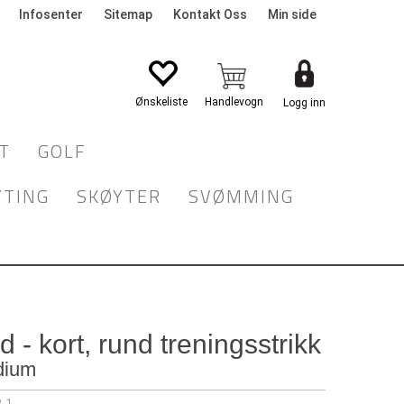
Infosenter
Sitemap
Kontakt Oss
Min side
Logg inn
T
GOLF
YTING
SKØYTER
SVØMMING
 - kort, rund treningsstrikk
edium