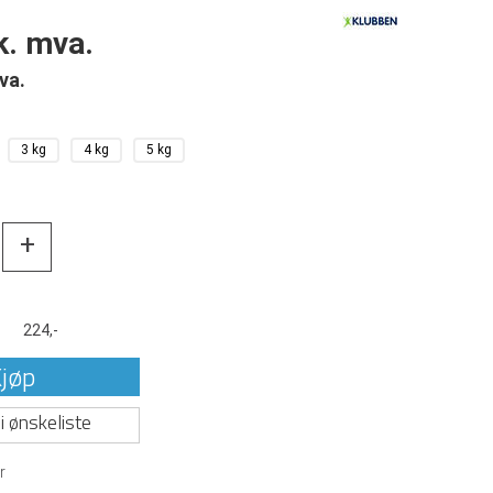
k. mva.
va.
3 kg
4 kg
5 kg
+
t
224,-
jøp
i ønskeliste
r