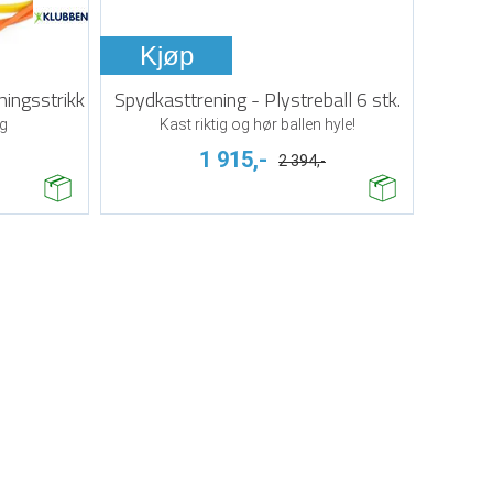
Kjøp
ningsstrikk
Spydkasttrening - Plystreball 6 stk.
ng
Kast riktig og hør ballen hyle!
1 915,-
2 394,-