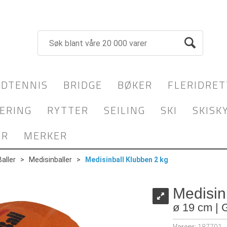
DTENNIS
BRIDGE
BØKER
FLERIDRET
ERING
RYTTER
SEILING
SKI
SKISK
YR
MERKER
Baller
>
Medisinballer
>
Medisinball Klubben 2 kg
Medisin
ø 19 cm | 