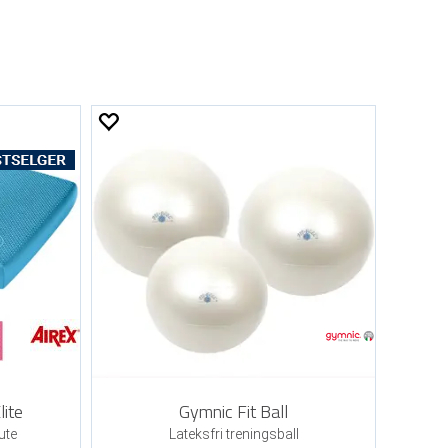
lite
Gymnic Fit Ball
ute
Lateksfri treningsball