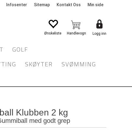
Infosenter
Sitemap
Kontakt Oss
Min side
Logg inn
T
GOLF
YTING
SKØYTER
SVØMMING
ball Klubben 2 kg
Gummiball med godt grep