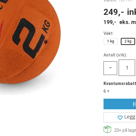
Varenr:
187791
249,-
in
199,-
eks. m
Vekt
1 kg
2 kg
Antall
(
stk):
-
Kvantumsrabat
6 +
K
Legg 
20+
på lage