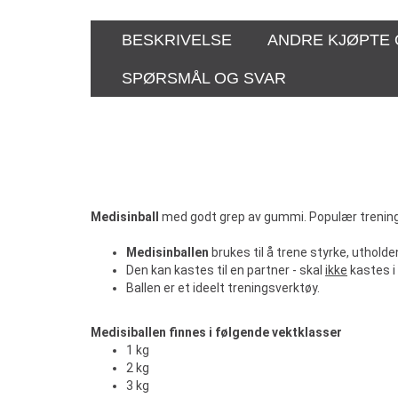
BESKRIVELSE
ANDRE KJØPTE
SPØRSMÅL OG SVAR
Medisinball
med godt grep av gummi. Populær treningsba
Medisinballen
brukes til å trene styrke, uthold
Den kan kastes til en partner - skal
ikke
kastes i 
Ballen er et ideelt treningsverktøy.
Medisiballen finnes i følgende vektklasser
1 kg
2 kg
3 kg