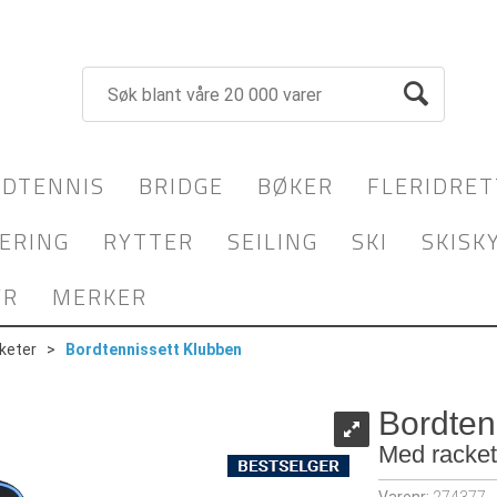
DTENNIS
BRIDGE
BØKER
FLERIDRET
ERING
RYTTER
SEILING
SKI
SKISK
YR
MERKER
keter
>
Bordtennissett Klubben
Bordten
Med rackete