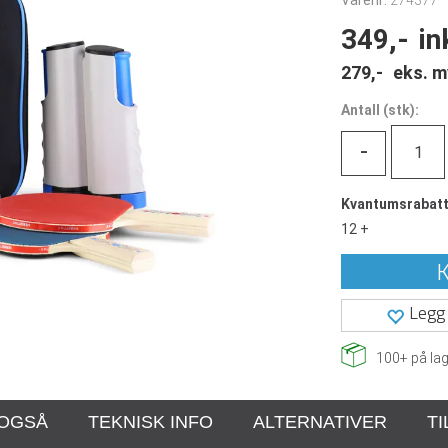
Varenr:
274377
349,-
in
279,-
eks. m
Antall
(
stk):
-
Kvantumsrabat
12 +
K
Legg 
100+
på lag
 OGSÅ
TEKNISK INFO
ALTERNATIVER
T