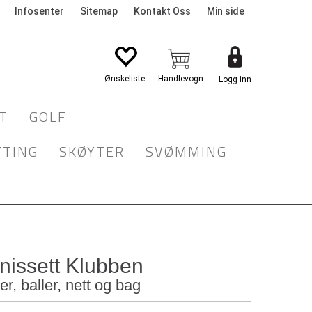
Infosenter
Sitemap
Kontakt Oss
Min side
Logg inn
T
GOLF
YTING
SKØYTER
SVØMMING
nissett Klubben
r, baller, nett og bag