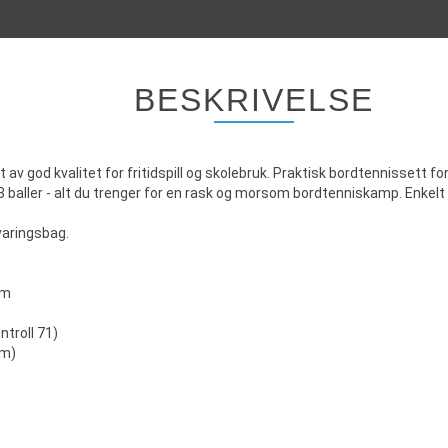
BESKRIVELSE
 av god kvalitet for fritidspill og skolebruk. Praktisk bordtennissett for
 3 baller - alt du trenger for en rask og morsom bordtenniskamp. Enkelt
varingsbag.
cm
ntroll 71)
mm)