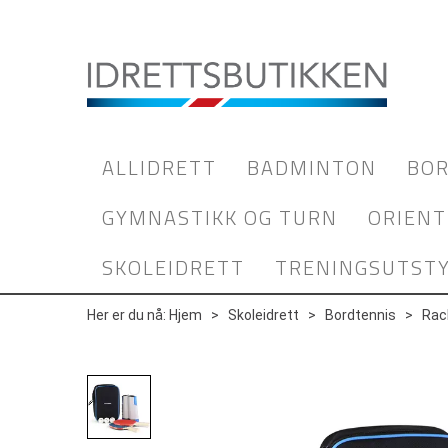
ALLIDRETT
BADMINTON
BOR
GYMNASTIKK OG TURN
ORIENT
SKOLEIDRETT
TRENINGSUTST
Her er du nå:
Hjem
>
Skoleidrett
>
Bordtennis
>
Rac