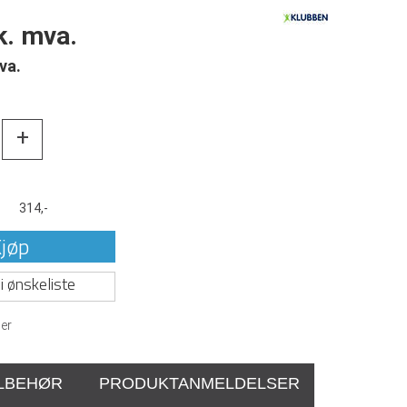
k. mva.
va.
+
t
314,-
jøp
i ønskeliste
er
ILBEHØR
PRODUKTANMELDELSER