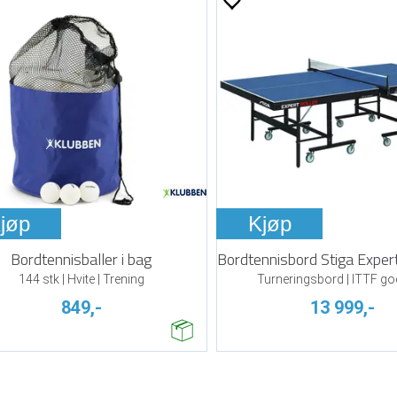
jøp
Kjøp
Bordtennisballer i bag
144 stk | Hvite | Trening
Turneringsbord | ITTF go
849,-
13 999,-