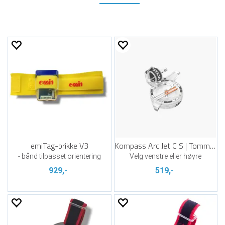
emiTag-brikke V3
Kompass Arc Jet C S | Tommelkompass
- bånd tilpasset orientering
Velg venstre eller høyre
929,-
519,-