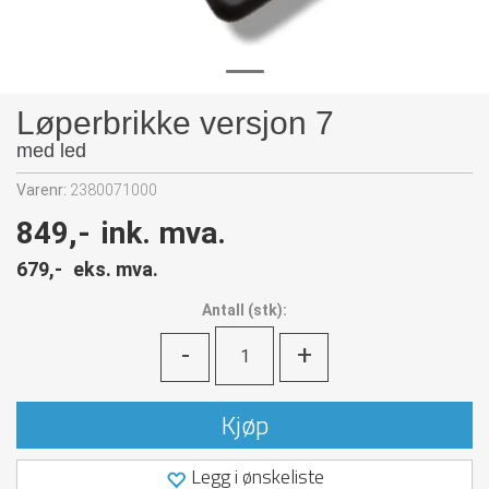
Løperbrikke versjon 7
med led
Varenr:
2380071000
849,-
ink. mva.
679,-
eks. mva.
Antall
(
stk):
-
+
Kjøp
Legg i ønskeliste