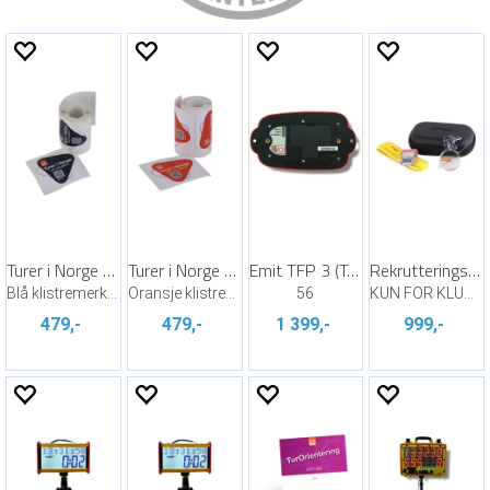
Turer i Norge - Last ned appen!
Turer i Norge - Last ned appen!
Emit TFP 3 (Touch-Free Pro 3)
Rekrutteringspakke EmiTag
Blå klistremerker | 100 stk. pr rull
Oransje klistremerker | 100 stk. pr rull
56
KUN FOR KLUBBER I NORSK ORIENTERING
479,-
479,-
1 399,-
999,-