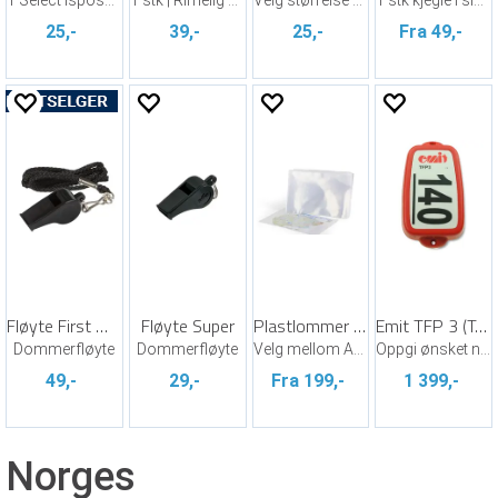
1 Select ispose til engangs bruk
1 stk | Rimelig og god sportstape
Velg størrelse og farge!
1 stk kjegle i signalfarge
25,-
39,-
25,-
Fra 49,-
Fløyte First med snor
Fløyte Super
Plastlommer til kart
Emit TFP 3 (Touch-Free Pro 3)
Dommerfløyte
Dommerfløyte
Velg mellom A4, A3 eller XL format
Oppgi ønsket nummer 31-235
49,-
29,-
Fra 199,-
1 399,-
Norges