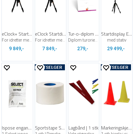
eClock+ Startdisplay
eClock Startdisplay
Tur-o-diplom 25 pk
Startdisplay ESD3
For idretter med intervallstart
For idretter med intervallstart
Diplom turorientering, nytt design
med stativ
9 849,-
7 849,-
279,-
29 499,-
Ispose engangs | 1 stk
Sportstape Select Coach 38 mm x 9 m
Lagbånd | 1 stk
Markeringskjegle