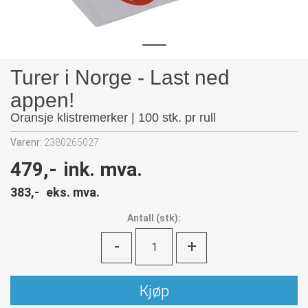
Turer i Norge - Last ned
appen!
Oransje klistremerker | 100 stk. pr rull
Varenr:
2380265027
479,-
ink. mva.
383,-
eks. mva.
Antall
(
stk):
-
+
Kjøp