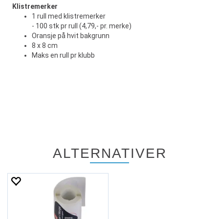
Klistremerker
1 rull med klistremerker
- 100 stk pr rull (4,79,- pr. merke)
Oransje på hvit bakgrunn
8 x 8 cm
Maks en rull pr klubb
ALTERNATIVER