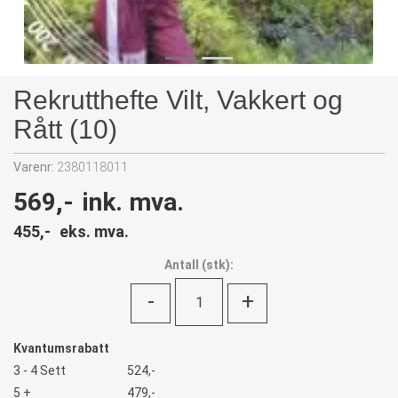
Rekrutthefte Vilt, Vakkert og
Rått (10)
Varenr:
2380118011
569,-
ink. mva.
455,-
eks. mva.
Antall
(
stk):
-
+
Kvantumsrabatt
3 - 4 Sett
524,-
5 +
479,-