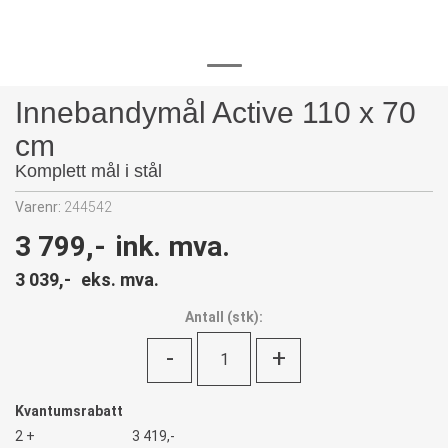
Innebandymål Active 110 x 70
cm
Komplett mål i stål
Varenr:
244542
3 799,-
ink. mva.
3 039,-
eks. mva.
Antall
(
stk):
-
+
Kvantumsrabatt
2 +
3 419,-