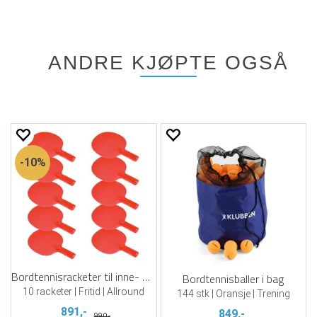
ANDRE KJØPTE OGSÅ
10%
Bordtennisracketer til inne- og utebruk
Bordtennisballer i bag
10 racketer | Fritid | Allround
144 stk | Oransje | Trening
891,-
849,-
990,-