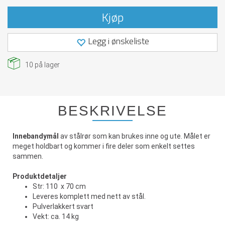
Kjøp
Legg i ønskeliste
10
på lager
BESKRIVELSE
Innebandymål
av stålrør som kan brukes inne og ute. Målet er
meget holdbart og kommer i fire deler som enkelt settes
sammen.
Produktdetaljer
Str: 110 x 70 cm
Leveres komplett med nett av stål.
Pulverlakkert svart
Vekt: ca. 14 kg