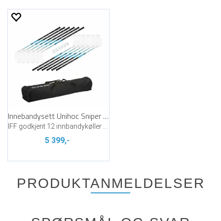
Innebandysett Unihoc Sniper 96cm
IFF godkjent 12 innbandykøller 6 baller
5 399,-
PRODUKTANMELDELSER