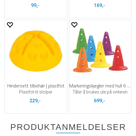
99,-
169,-
Hindersett tilbehør | plastfot
Markeringskjegler med hull 6 stk | 32 cm
Plastfot til stolper
Tåler å brukes ute på vinteren
229,-
699,-
PRODUKTANMELDELSER