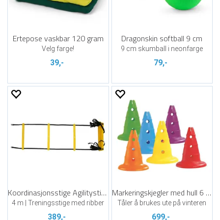
Ertepose vaskbar 120 gram
Dragonskin softball 9 cm
Velg farge!
9 cm skumball i neonfarge
39,-
79,-
Koordinasjonsstige Agilitystige 4 m
Markeringskjegler med hull 6 stk | 32 cm
4 m | Treningsstige med ribber
Tåler å brukes ute på vinteren
389,-
699,-