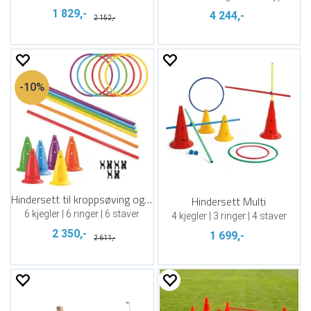
1 829,-
4 244,-
2 152,-
10%
Hindersett til kroppsøving og trening
Hindersett Multi
6 kjegler | 6 ringer | 6 staver
4 kjegler | 3 ringer | 4 staver
2 350,-
1 699,-
2 611,-