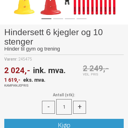
Hindersett 6 kjegler og 10
stenger
Hinder til gym og trening
Varenr:
245475
2 249,-
2 024,-
ink. mva.
VEIL. PRIS
1 619,-
eks. mva.
KAMPANJEPRIS
Antall
(
stk):
-
+
Kjøp