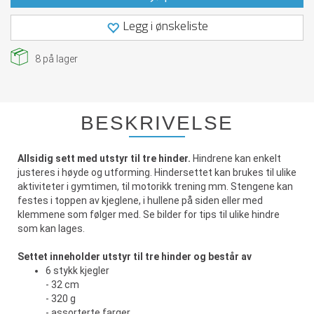
Legg i ønskeliste
8
på lager
BESKRIVELSE
Allsidig sett med utstyr til tre hinder.
Hindrene kan enkelt
justeres i høyde og utforming. Hindersettet kan brukes til ulike
aktiviteter i gymtimen, til motorikk trening mm. Stengene kan
festes i toppen av kjeglene, i hullene på siden eller med
klemmene som følger med. Se bilder for tips til ulike hindre
som kan lages.
Settet inneholder utstyr til tre hinder og består av
6 stykk kjegler
- 32 cm
- 320 g
- assorterte farger