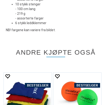
10 stykk stenger
- 100 cm lang
- 219 g
- assorterte farger
6 stykk leddklemmer
NB! fargene kan variere fra bildet.
ANDRE KJØPTE OGSÅ