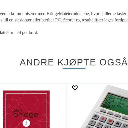
rveren kommuniserer med BridgeMateterminalene, hvor spillerne taster in
s till en stasjonær eller bærbar PC. Scorer og resultatlister lages fortlø
Mateterminal per bord.
ANDRE KJØPTE OGSÅ