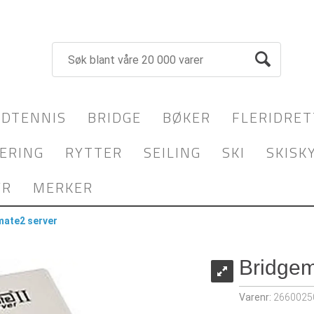
DTENNIS
BRIDGE
BØKER
FLERIDRET
ERING
RYTTER
SEILING
SKI
SKISK
YR
MERKER
mate2 server
Bridgem
Varenr:
2660025