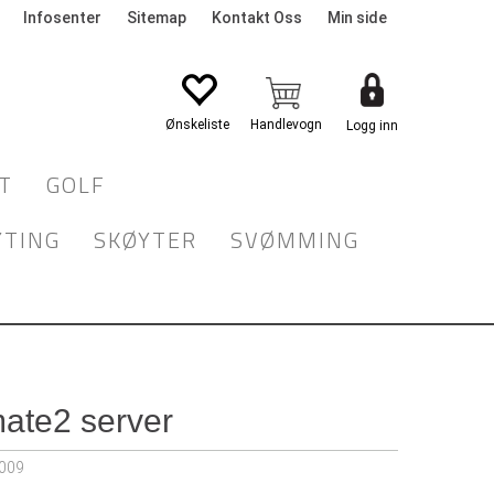
Infosenter
Sitemap
Kontakt Oss
Min side
Logg inn
T
GOLF
YTING
SKØYTER
SVØMMING
ate2 server
009