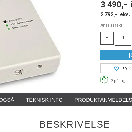
3 490,-
2 792,-
eks.
Antall
(
stk):
-
K
Legg 
2
på lager
 OGSÅ
TEKNISK INFO
PRODUKTANMELDEL
BESKRIVELSE