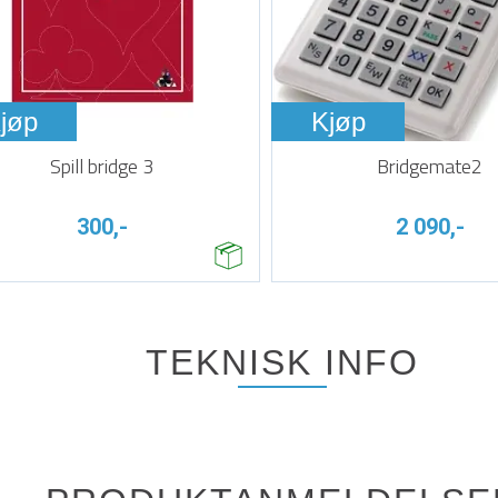
jøp
Kjøp
Spill bridge 3
Bridgemate2
300,-
2 090,-
TEKNISK INFO