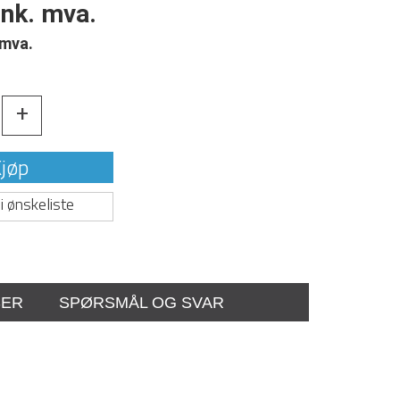
ink. mva.
 mva.
+
jøp
i ønskeliste
SER
SPØRSMÅL OG SVAR