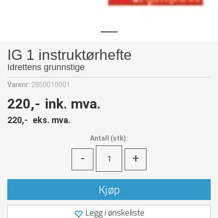
IG 1 instruktørhefte
Idrettens grunnstige
Varenr:
2850010001
220,-
ink. mva.
220,-
eks. mva.
Antall
(
stk):
-
+
Kjøp
Legg i ønskeliste