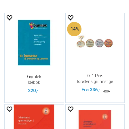
14%
IG 1 Pins
Gymlek
Idrettens grunnstige
Idébok
Fra 336,-
220,-
420,-