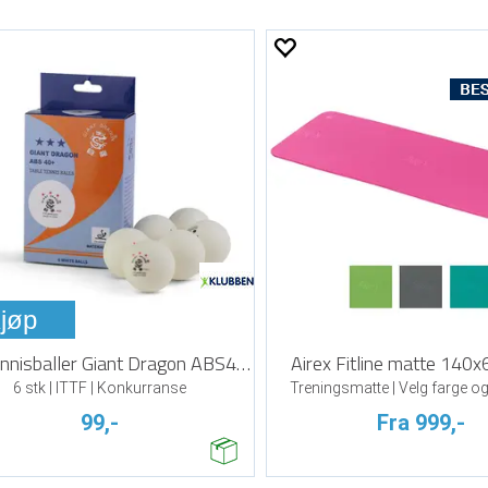
jøp
Bordtennisballer Giant Dragon ABS40+
Airex Fitline matte 140
6 stk | ITTF | Konkurranse
Treningsmatte | Velg farge 
99,-
Fra 999,-