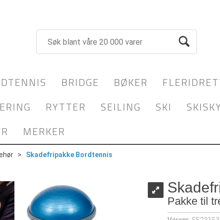
DTENNIS
BRIDGE
BØKER
FLERIDRET
ERING
RYTTER
SEILING
SKI
SKISK
YR
MERKER
behør
>
Skadefripakke Bordtennis
Skadefr
Pakke til 