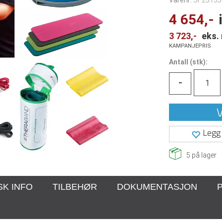
Varenr:
SF23153
4 654,-
3 723,-
eks.
KAMPANJEPRIS
Antall
(
stk):
-
V
Legg 
5
på lager
SK INFO
TILBEHØR
DOKUMENTASJON