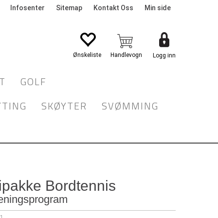
Infosenter
Sitemap
Kontakt Oss
Min side
Logg inn
T
GOLF
YTING
SKØYTER
SVØMMING
ipakke Bordtennis
treningsprogram