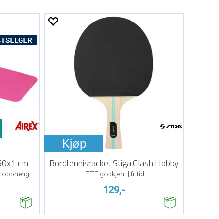
Kjøp
x60x1 cm
Bordtennisracket Stiga Clash Hobby
og oppheng
ITTF godkjent | fritid
129,-