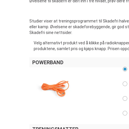
Øvelsene til skadefri er delt inn i tre nivåer, prøv der
Studier viser at treningsprogrammet til Skadefri halver
eller kamp. Øvelsene er skadeforebyggende, gir god st
Skadefri sine nettsider.
Velg alternativt produkt ved å klikke på radioknappe
produktene, samlet pris og kjøps knapp. Prisen opp
POWERBAND