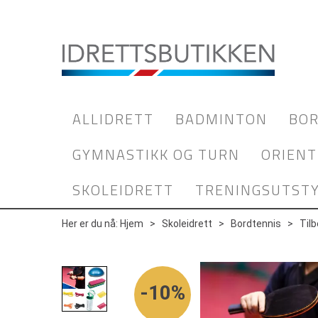
ALLIDRETT
BADMINTON
BOR
GYMNASTIKK OG TURN
ORIENT
SKOLEIDRETT
TRENINGSUTST
Her er du nå:
Hjem
>
Skoleidrett
>
Bordtennis
>
Til
10%