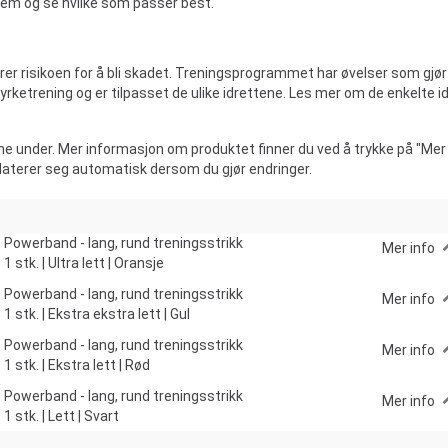
e frem og se hvilke som passer best.
er risikoen for å bli skadet. Treningsprogrammet har øvelser som gjør k
yrketrening og er tilpasset de ulike idrettene. Les mer om de enkelte 
ne under. Mer informasjon om produktet finner du ved å trykke på "Mer i
daterer seg automatisk dersom du gjør endringer.
Powerband - lang, rund treningsstrikk
Mer info
1 stk. | Ultra lett | Oransje
Powerband - lang, rund treningsstrikk
Mer info
1 stk. | Ekstra ekstra lett | Gul
Powerband - lang, rund treningsstrikk
Mer info
1 stk. | Ekstra lett | Rød
Powerband - lang, rund treningsstrikk
Mer info
1 stk. | Lett | Svart