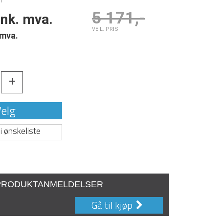
1
5 171,-
ink. mva.
VEIL. PRIS
 mva.
+
elg
i ønskeliste
PRODUKTANMELDELSER
Gå til kjøp