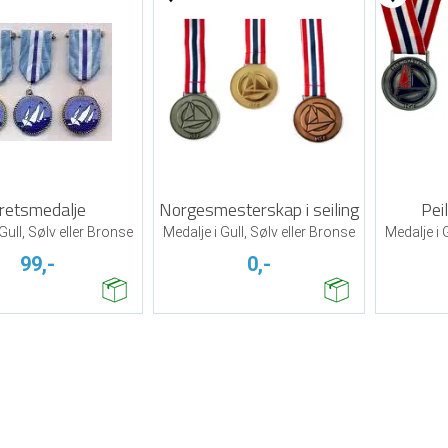
retsmedalje
Norgesmesterskap i seiling
Peil
Gull, Sølv eller Bronse
Medalje i Gull, Sølv eller Bronse
Medalje i 
99,-
0,-