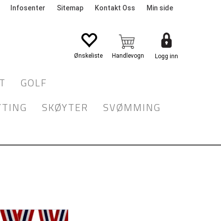
Infosenter
Sitemap
Kontakt Oss
Min side
Logg inn
T
GOLF
YTING
SKØYTER
SVØMMING