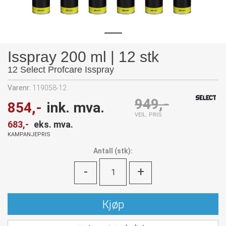
Isspray 200 ml | 12 stk
12 Select Profcare Isspray
Varenr:
119058-12
949,-
854,-
ink. mva.
VEIL. PRIS
683,-
eks. mva.
KAMPANJEPRIS
Antall
(
stk):
-
+
Kjøp