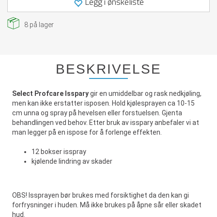
Legg i ønskeliste
8
på lager
BESKRIVELSE
Select Profcare Isspary
gir en umiddelbar og rask nedkjøling,
men kan ikke erstatter isposen. Hold kjølesprayen ca 10-15
cm unna og spray på hevelsen eller forstuelsen. Gjenta
behandlingen ved behov. Etter bruk av isspary anbefaler vi at
man legger på en ispose for å forlenge effekten.
12 bokser isspray
kjølende lindring av skader
OBS! Issprayen bør brukes med forsiktighet da den kan gi
forfrysninger i huden. Må ikke brukes på åpne sår eller skadet
hud.