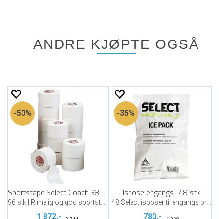
ANDRE KJØPTE OGSÅ
50%
35%
Sportstape Select Coach 38 mm x 9 m
Ispose engangs | 48 stk
96 stk | Rimelig og god sportstape
48 Select isposer til engangs bruk
1 872,-
780,-