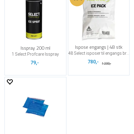
Ispose engangs | 48 stk
Isspray 200 ml
48 Select isposer til engangs bruk
1 Select Profcare Isspray
780,-
79,-
1 200,-