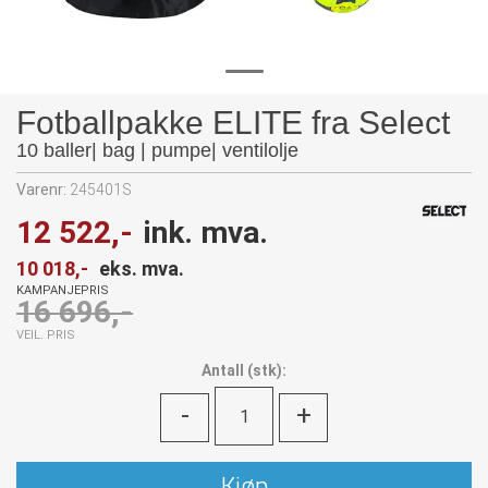
Fotballpakke ELITE fra Select
10 baller| bag | pumpe| ventilolje
Varenr:
245401S
12 522,-
ink. mva.
10 018,-
eks. mva.
KAMPANJEPRIS
16 696,-
VEIL. PRIS
Antall
(
stk):
-
+
Kjøp