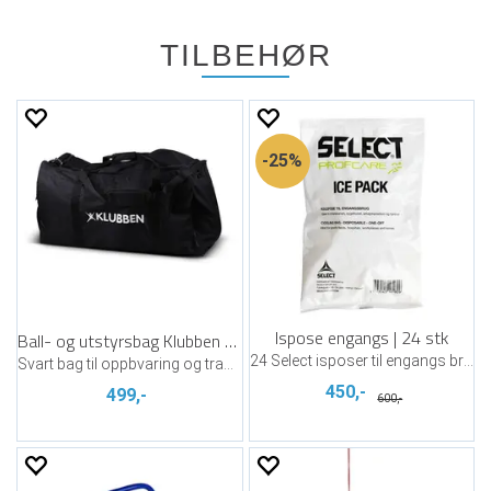
TILBEHØR
25%
Ispose engangs | 24 stk
Ball- og utstyrsbag Klubben 128 ltr
24 Select isposer til engangs bruk
Svart bag til oppbvaring og transport
450,-
499,-
600,-