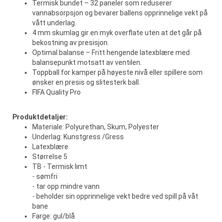
Termisk bundet – 32 paneler som reduserer
vannabsorpsjon og bevarer ballens opprinnelige vekt på
vått underlag.
4 mm skumlag gir en myk overflate uten at det går på
bekostning av presisjon.
Optimal balanse – Fritt hengende latexblære med
balansepunkt motsatt av ventilen.
Toppball for kamper på høyeste nivå eller spillere som
ønsker en presis og slitesterk ball.
FIFA Quality Pro
Produktdetaljer:
Materiale: Polyurethan, Skum, Polyester
Underlag: Kunstgress /Gress
Latexblære
Størrelse 5
TB - Termisk limt
- sømfri
- tar opp mindre vann
- beholder sin opprinnelige vekt bedre ved spill på våt
bane
Farge: gul/blå