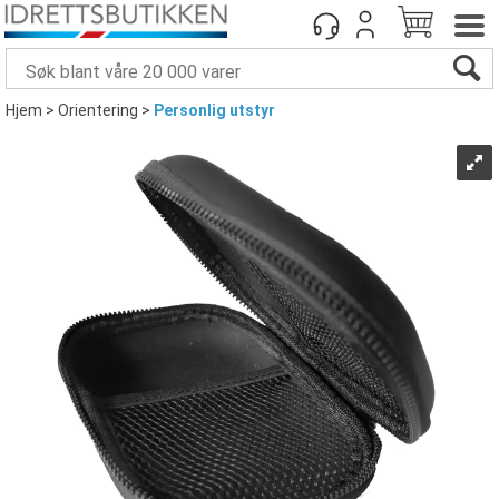
Hjem
>
Orientering
>
Personlig utstyr