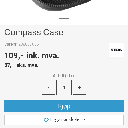
Compass Case
Varenr:
2380070051
109,-
ink. mva.
87,-
eks. mva.
Antall
(
stk):
-
+
Kjøp
Legg i ønskeliste