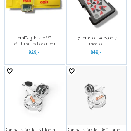
emiTag-brikke V3
Løperbrikke versjon 7
- bånd tilpasset orientering
med led
929,-
849,-
Kompass Arc Jet S | Tommelkompass
Kompass Arc Jet 360 Tommelkompass