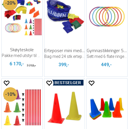
20%
Skøyteskole
Erteposer mini med nett
Gymnastikkringer 50 cm - 6 stk
Pakke med utstyr til skøyteskole
Bag med 24 stk erteposer i fire farger
Sett med 6 flate ringer i ulike farger
6 170,-
399,-
449,-
7 713,-
10%