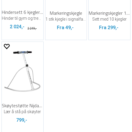
Hindersett 6 kjegler og 10 stenger
Markeringskjegle
Markeringskjegler 10 stk
Hinder til gym og trening
1 stk kjegle i signalfarge
Sett med 10 kjegler
2 024,-
Fra 49,-
Fra 299,-
2 249,-
Skøytestøtte Nijdam® Sølv
Lær å stå på skøyter
799,-