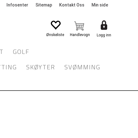
Infosenter
Sitemap
Kontakt Oss
Min side
Logg inn
T
GOLF
YTING
SKØYTER
SVØMMING