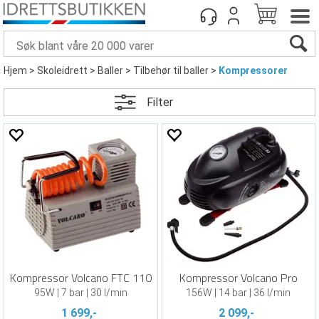
Hjem
>
Skoleidrett
>
Baller
>
Tilbehør til baller
>
Kompressorer
Filter
Kompressor Volcano FTC 110
Kompressor Volcano Pro
95W | 7 bar | 30 l/min
156W | 14 bar | 36 l/min
1 699,-
2 099,-