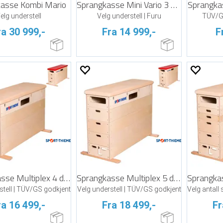
asse Kombi Mario
Sprangkasse Mini Vario 3 delt
Sprangkas
elg understell
Velg understell | Furu
TÜV/GS
ra 30 999,-
Fra 14 999,-
F
Sprangkasse Multiplex 4 delt
Sprangkasse Multiplex 5 delt
stell | TÜV/GS godkjent
Velg understell | TÜV/GS godkjent
ra 16 499,-
Fra 18 499,-
Fr