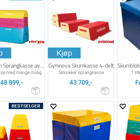
p
Kjøp
Educ'Gym Sprangkasse av skum
Gymnova Skumkasse 4-delt
Sprangkasse med mange muligheter
Sklisikker sprangkasse
1 stk
48 899,-
43 709,-
F