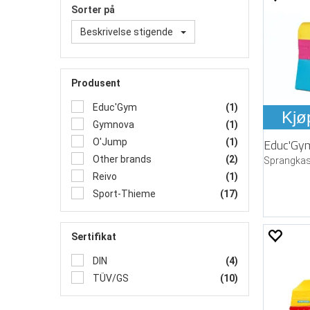
Sorter på
Beskrivelse stigende
Produsent
Educ'Gym
(1)
Kjø
Gymnova
(1)
O'Jump
(1)
Other brands
(2)
Reivo
(1)
Sport-Thieme
(17)
Sertifikat
DIN
(4)
TÜV/GS
(10)