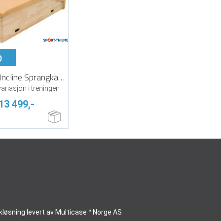
p
Tilbehør | Incline Sprangkasse Topp
ariasjon i treningen
13 499,-
kløsning
levert av
Multicase™ Norge AS