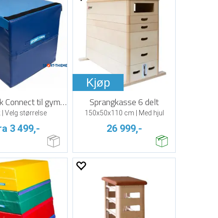
Kjøp
Skumblokk Connect til gymnastik og turn
Sprangkasse 6 delt
 | Velg størrelse
150x50x110 cm | Med hjul
ra 3 499,-
26 999,-