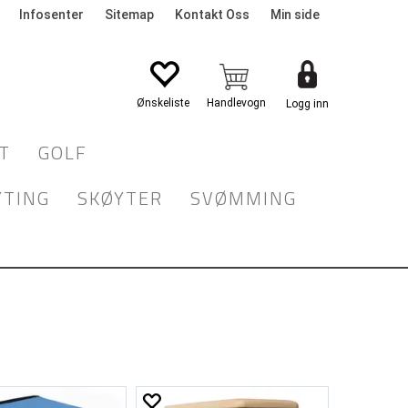
Infosenter
Sitemap
Kontakt Oss
Min side
Logg inn
T
GOLF
YTING
SKØYTER
SVØMMING