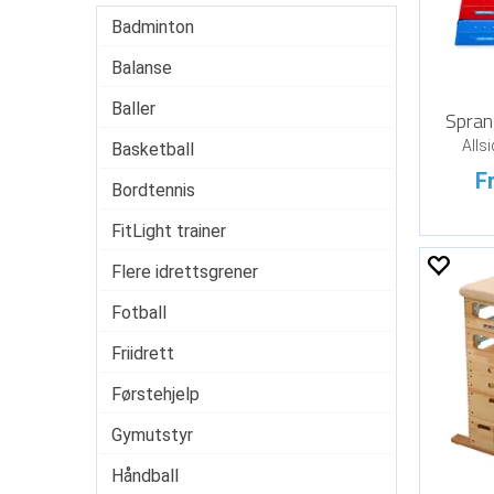
Badminton
Balanse
Baller
Spran
Alls
Basketball
F
Bordtennis
FitLight trainer
Flere idrettsgrener
Fotball
Friidrett
Førstehjelp
Gymutstyr
Håndball