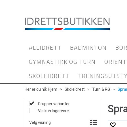
ALLIDRETT
BADMINTON
BOR
GYMNASTIKK OG TURN
ORIENT
SKOLEIDRETT
TRENINGSUTST
Her er du nå:
Hjem
>
Skoleidrett
>
Turn & RG
>
Spra
Grupper varianter
Spr
Vis kun lagervare
Velg visning: