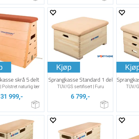
p
Kjøp
Kjø
kasse skrå 5 delt
Sprangkasse Standard 1 del
| Polstret naturlig lær
TÜV/GS sertifisert | Furu
TÜV/GS 
31 999,-
6 799,-