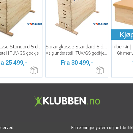
Kjø
Sprangkasse Standard 5 delt
Sprangkasse Standard 6 delt
Velg understell | TÜV/GS godkjent | Furu
Velg understell | TÜV/GS godkjent | Furu
Gir mer v
ra 25 499,-
Fra 30 499,-
reserved
Forretningssystem
og
nettbutik