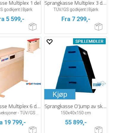
se Multiplex 1 del
Sprangkasse Multiplex 3 delt
 godkjent | Bjørk
TÜV/GS godkjent | Bjørk
ra 5 599,-
Fra 7 299,-
Kjøp
Sprangkasse Multiplex 6 delt
Sprangkasse O'Jump av skum 3-delt
Velg antall seksjoner - TÜV/GS godkjent
150x40x150 cm
a 19 799,-
55 899,-