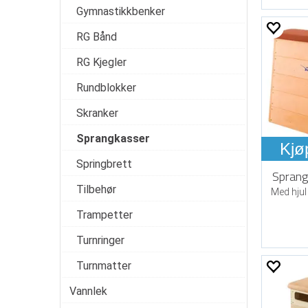
Gymnastikkbenker
RG Bånd
RG Kjegler
Rundblokker
Skranker
Sprangkasser
Kjø
Springbrett
Sprang
Tilbehør
Med hjul 
Trampetter
Turnringer
Turnmatter
Vannlek