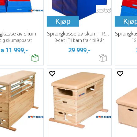
Kjøp
Kjø
gkasse av skum
Sprangkasse av skum - Reivo Rinogym
idig skumapparat
3-delt | Til barn fra 4 til 9 år
12
ra 11 999,-
29 999,-