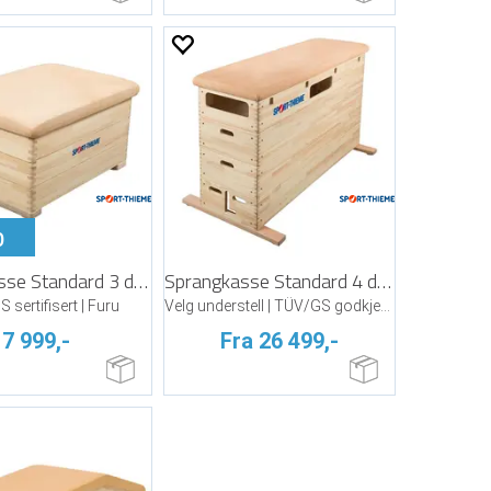
p
Sprangkasse Standard 3 delt
Sprangkasse Standard 4 delt
sertifisert | Furu
Velg understell | TÜV/GS godkjent | Furu
7 999,-
Fra 26 499,-