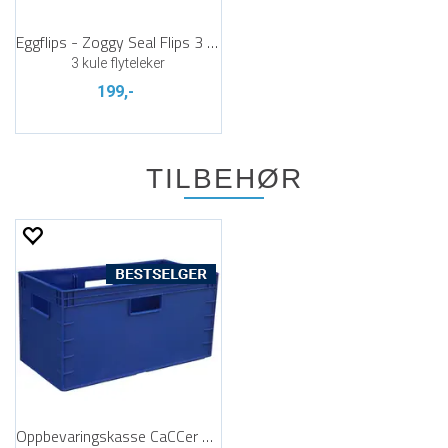
Eggflips - Zoggy Seal Flips 3 stk.
3 kule flyteleker
199,-
TILBEHØR
Oppbevaringskasse CaCCer Blå