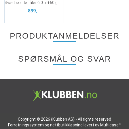
Svært solide, tåler -20 til +60 grader
899,-
PRODUKTANMELDELSER
SPØRSMÅL OG SVAR
Copyright © 2026 {Klubben AS} - All rights reserved
Forretningssystem
og
nettbutikkløsning
levert av
Multicase™