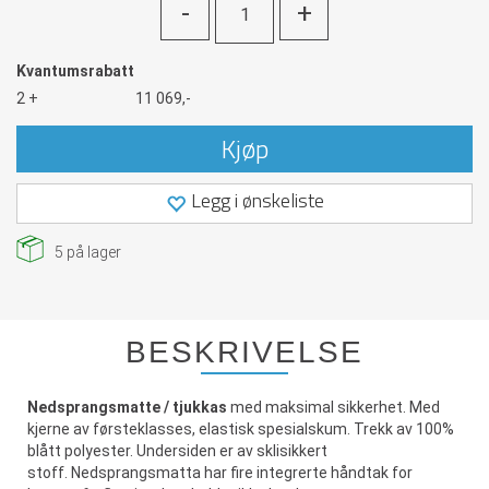
-
+
Kvantumsrabatt
2 +
11 069,-
Kjøp
Legg i ønskeliste
5
på lager
BESKRIVELSE
Nedsprangsmatte / tjukkas
med maksimal sikkerhet. Med
kjerne av førsteklasses, elastisk spesialskum. Trekk av 100%
blått polyester. Undersiden er av sklisikkert
stoff. Nedsprangsmatta har fire integrerte håndtak for