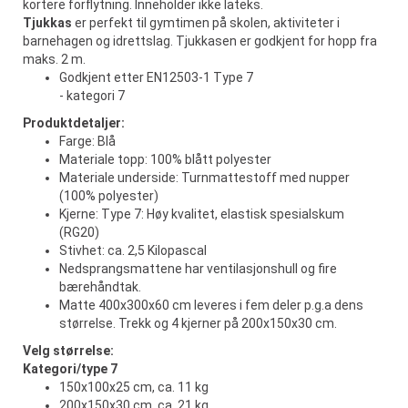
kortere forflytning. Inneholder ikke lateks.
Tjukkas
er perfekt til gymtimen på skolen, aktiviteter i
barnehagen og idrettslag. Tjukkasen er godkjent for hopp fra
maks. 2 m.
Godkjent etter EN12503-1 Type 7
- kategori 7
Produktdetaljer:
Farge: Blå
Materiale topp: 100% blått polyester
Materiale underside: Turnmattestoff med nupper
(100% polyester)
Kjerne: Type 7: Høy kvalitet, elastisk spesialskum
(RG20)
Stivhet: ca. 2,5 Kilopascal
Nedsprangsmattene har ventilasjonshull og fire
bærehåndtak.
Matte 400x300x60 cm leveres i fem deler p.g.a dens
størrelse. Trekk og 4 kjerner på 200x150x30 cm.
Velg størrelse:
Kategori/type 7
150x100x25 cm, ca. 11 kg
200x150x30 cm, ca. 21 kg