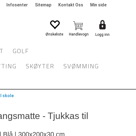
Infosenter
Sitemap
Kontakt Oss
Min side
Logg inn
T
GOLF
YTING
SKØYTER
SVØMMING
l skole
ngsmatte - Tjukkas til
 | Blå | 300x200x30 cm