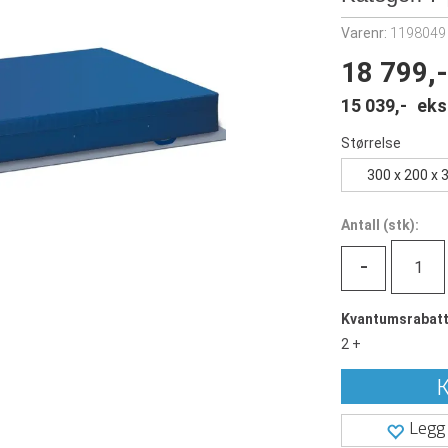
Varenr:
1198049
18 799,-
15 039,-
eks
Størrelse
300 x 200 x 
Antall
(
stk):
-
Kvantumsrabat
2 +
K
Legg 