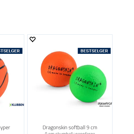
Hyper
Dragonskin softball 9 cm
9 cm skumball i neonfarge