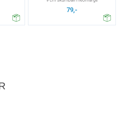
79,-
R