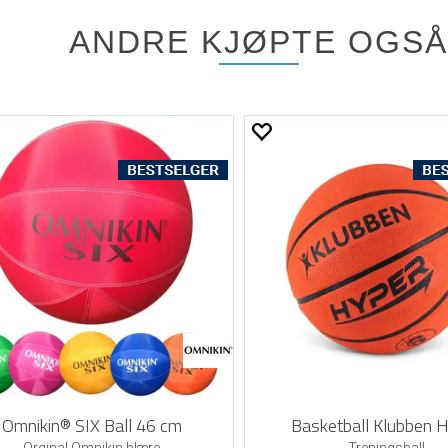
ANDRE KJØPTE OGSÅ
Omnikin® SIX Ball 46 cm
Basketball Klubben 
Orginal Omnikin blære
Treningsball