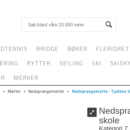
DTENNIS
BRIDGE
BØKER
FLERIDRET
ERING
RYTTER
SEILING
SKI
SKISK
YR
MERKER
r
>
Matter
>
Nedsprangsmatter
>
Nedsprangsmatte - Tjukkas ti
Nedspra
skole
Kategori 7