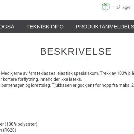
1
på lager
 OGSÅ
TEKNISK INFO
PRODUKTANMELDEL
BESKRIVELSE
ed kjerne av førsteklasses, elastisk spesialskum. Trekk av 100% blått
kortere forflytning. Inneholder ikke lateks.
r i barnehagen og idrettslag. Tjukkasen er godkjent for hopp fra maks. 2
er (100% polyester)
um (RG20)