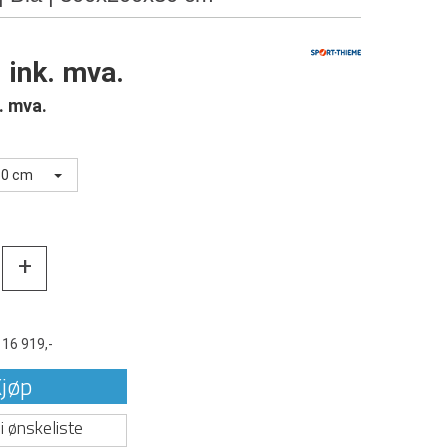
ink. mva.
. mva.
30 cm
+
t
16 919,-
jøp
i ønskeliste