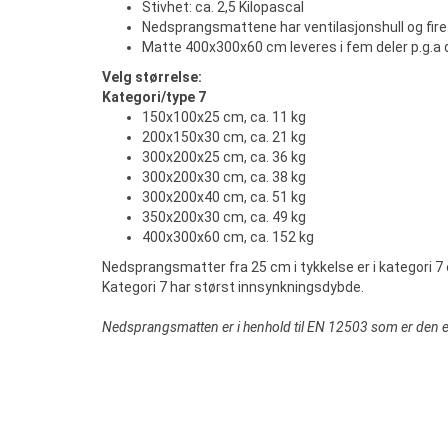
Stivhet: ca. 2,5 Kilopascal
Nedsprangsmattene har ventilasjonshull og fir
Matte 400x300x60 cm leveres i fem deler p.g.a 
Velg størrelse:
Kategori/type 7
150x100x25 cm, ca. 11 kg
200x150x30 cm, ca. 21 kg
300x200x25 cm, ca. 36 kg
300x200x30 cm, ca. 38 kg
300x200x40 cm, ca. 51 kg
350x200x30 cm, ca. 49 kg
400x300x60 cm, ca. 152 kg
Nedsprangsmatter fra 25 cm i tykkelse er i kategori 7
Kategori 7 har størst innsynkningsdybde.
Nedsprangsmatten er i henhold til EN 12503 som er den e