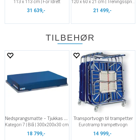
113 x 113 cm | For Idrett
120 x 60 x 21 cm | Treningsspringbrett
31 639,-
21 499,-
TILBEHØR
Nedsprangsmatte - Tjukkas til skole
Transportvogn til trampetter
Kategori 7 | Blå | 300x200x30 cm
Eurotramp trampettvogn
18 799,-
14 999,-