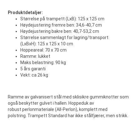
Produktdetaljer:
Størrelse på trampett (LxB): 125 x 125 cm
Høydejustering fremre ben: 34,6-40,7 cm
Høydejustering bakre ben: 40,7-53,2 cm
Størrelse sammenlagt for lagring/transport
(LxBxH): 125 x 125 x 10 cm
Hoppeareal: 70 x 70 cm
Ramme: lukket
Maks belastning: 90 kg
5 års garanti
Vekt: ca 26 kg
Ramme av galvanisert stål med sklisikre gummiknotter som
også beskytter gulvet i hallen. Hoppeduk av
robust perlonmateriale (All-Perlon), komplett med
polstring. Trampett Standard har ikke stålfjærer, men strikk.