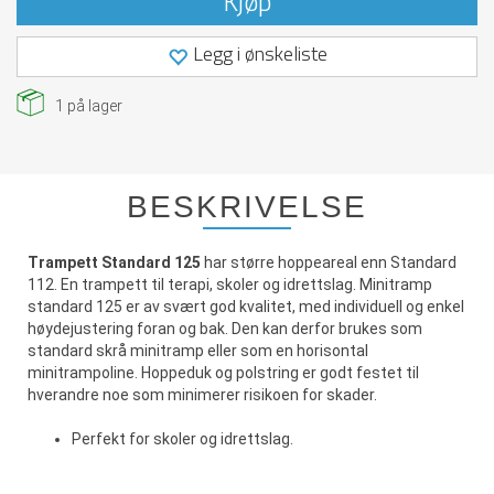
Kjøp
Legg i ønskeliste
1
på lager
BESKRIVELSE
Trampett Standard 125
har større hoppeareal enn Standard
112. En trampett til terapi, skoler og idrettslag. Minitramp
standard 125 er av svært god kvalitet, med individuell og enkel
høydejustering foran og bak. Den kan derfor brukes som
standard skrå minitramp eller som en horisontal
minitrampoline. Hoppeduk og polstring er godt festet til
hverandre noe som minimerer risikoen for skader.
Perfekt for skoler og idrettslag.