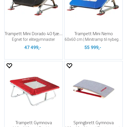
Trampett Mini Dorado 40 fjærer
Trampett Mini Nemo
Egnet for elitegymnaster
60x60 cm | Minitramp til nybegynnere
47 499,-
55 999,-
Trampett Gymnova
Springbrett Gymnova