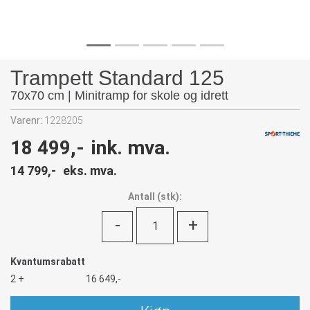
Trampett Standard 125
70x70 cm | Minitramp for skole og idrett
Varenr:
1228205
18 499,-
ink. mva.
14 799,-
eks. mva.
Antall
(
stk):
-
+
Kvantumsrabatt
2 +
16 649,-