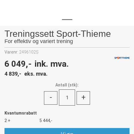
Treningssett Sport-Thieme
For effektiv og variert trening
Varenr:
2496102S
6 049,-
ink. mva.
4 839,-
eks. mva.
Antall
(
stk):
-
+
Kvantumsrabatt
2 +
5 444,-