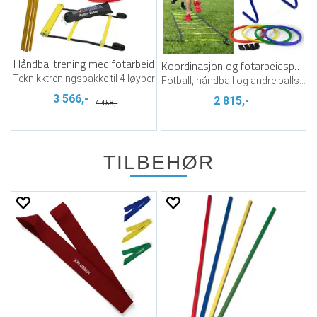
Håndballtrening med fotarbeid
Koordinasjon og fotarbeidspakke
Teknikktreningspakke til 4 løyper
Fotball, håndball og andre ballspill
3 566,-
2 815,-
4 458,-
TILBEHØR