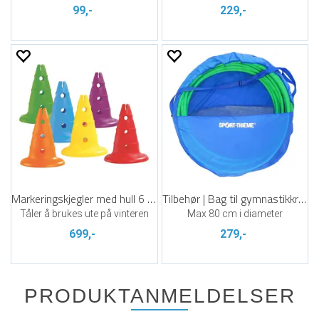
99,-
229,-
Markeringskjegler med hull 6 stk | 32 cm
Tilbehør | Bag til gymnastikkringer
Tåler å brukes ute på vinteren
Max 80 cm i diameter
699,-
279,-
PRODUKTANMELDELSER