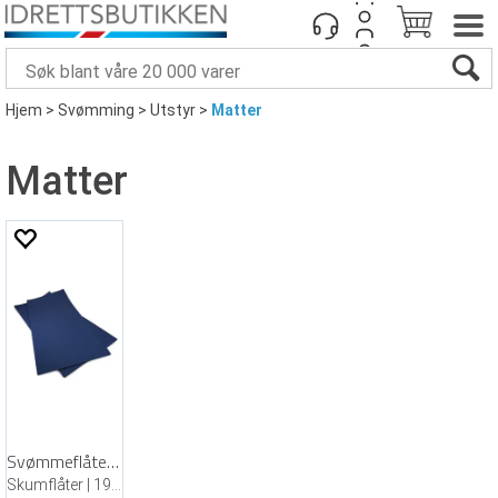
Hjem
>
Svømming
>
Utstyr
>
Matter
Matter
Svømmeflåter | 2 stk
Skumflåter | 198 x 98 x 1,5 cm