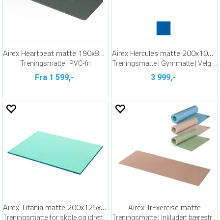
Airex Heartbeat matte 190x80x1,5 cm
Airex Hercules matte 200x100x2,5 cm
Treningsmatte | PVC-fri
Treningsmatte | Gymmatte | Velg farge
Fra 1 599,-
3 999,-
Airex Titania matte 200x125x3,2 cm
Airex TrExercise matte
Treningsmatte for skole og idrettshall
Treningsmatte | Inkludert bærestropp