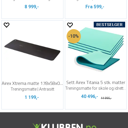
8 999,-
Fra 599,-
10%
Sett Airex Titania 5 stk. matter
Airex Xtrema matte 178x58x0,6 cm
Treningsmatte for skole og idrettshall
Treningsmatte | Antrasitt
40 496,-
1 199,-
44 995,-