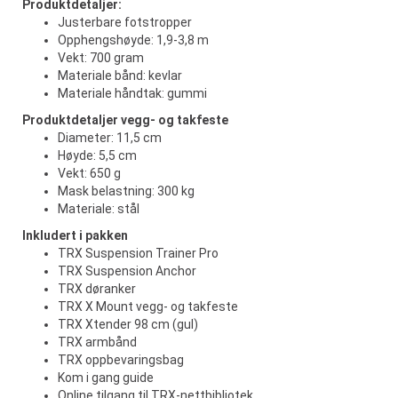
Produktdetaljer:
Justerbare fotstropper
Opphengshøyde: 1,9-3,8 m
Vekt: 700 gram
Materiale bånd: kevlar
Materiale håndtak: gummi
Produktdetaljer vegg- og takfeste
Diameter: 11,5 cm
Høyde: 5,5 cm
Vekt: 650 g
Mask belastning: 300 kg
Materiale: stål
Inkludert i pakken
TRX Suspension Trainer Pro
TRX Suspension Anchor
TRX døranker
TRX X Mount vegg- og takfeste
TRX Xtender 98 cm (gul)
TRX armbånd
TRX oppbevaringsbag
Kom i gang guide
Online tilgang til TRX-nettbibliotek