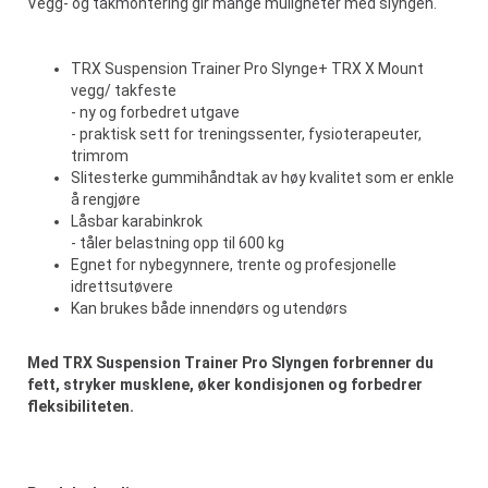
Vegg- og takmontering gir mange muligheter med slyngen.
TRX Suspension Trainer Pro Slynge+ TRX X Mount
vegg/ takfeste
- ny og forbedret utgave
- praktisk sett for treningssenter, fysioterapeuter,
trimrom
Slitesterke gummihåndtak av høy kvalitet som er enkle
å rengjøre
Låsbar karabinkrok
- tåler belastning opp til 600 kg
Egnet for nybegynnere, trente og profesjonelle
idrettsutøvere
Kan brukes både innendørs og utendørs
Med TRX Suspension Trainer Pro Slyngen forbrenner du
fett, stryker musklene, øker kondisjonen og forbedrer
fleksibiliteten.