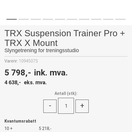
TRX Suspension Trainer Pro +
TRX X Mount
Slyngetrening for treningsstudio
Varenr:
1094507S
5 798,-
ink. mva.
4 638,-
eks. mva.
Antall
(
stk):
-
+
Kvantumsrabatt
10 +
5 218,-