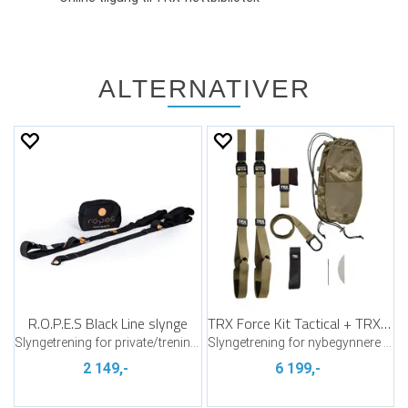
ALTERNATIVER
R.O.P.E.S Black Line slynge
TRX Force Kit Tactical + TRX X Mount
Slyngetrening for private/treningsstudio
Slyngetrening for nybegynnere og trente
2 149,-
6 199,-