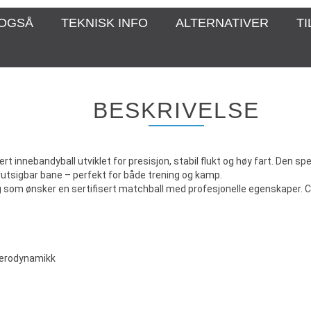
 OGSÅ
TEKNISK INFO
ALTERNATIVER
T
BESKRIVELSE
rt innebandyball utviklet for presisjon, stabil flukt og høy fart. Den sp
rutsigbar bane – perfekt for både trening og kamp.
g som ønsker en sertifisert matchball med profesjonelle egenskaper. CR
 aerodynamikk