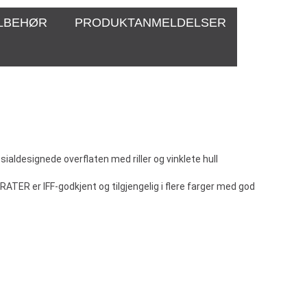
ILBEHØR
PRODUKTANMELDELSER
esialdesignede overflaten med riller og vinklete hull
ATER er IFF-godkjent og tilgjengelig i flere farger med god