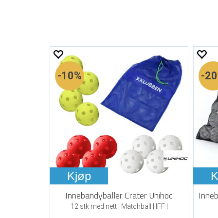
10%
2
Kjøp
K
Innebandyballer Crater Unihoc
Inneb
12 stk med nett | Matchball | IFF |