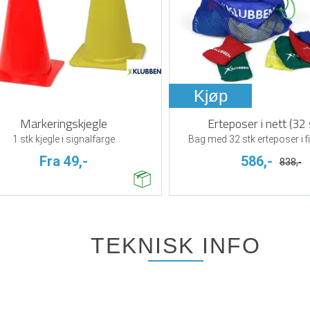
Kjøp
Markeringskjegle
Erteposer i nett (32 
1 stk kjegle i signalfarge
Bag med 32 stk erteposer i fi
Fra 49,-
586,-
838,-
TEKNISK INFO