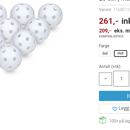
Varenr:
1168512
261,-
in
209,-
eks. m
KAMPANJEPRIS
Farge
Gul
Hvit
Antall
(
stk):
-
K
Legg 
100+
på lag