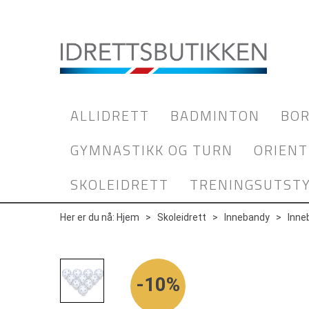
ALLIDRETT
BADMINTON
BOR
GYMNASTIKK OG TURN
ORIENT
SKOLEIDRETT
TRENINGSUTST
Her er du nå:
Hjem
>
Skoleidrett
>
Innebandy
>
Inne
10%