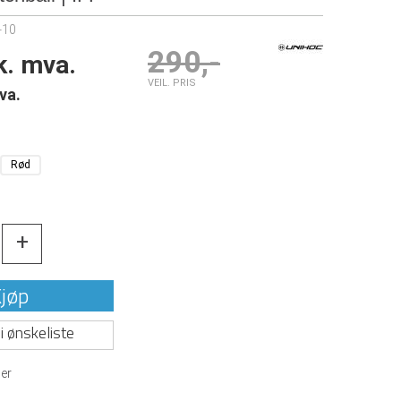
-10
290,-
k. mva.
VEIL. PRIS
va.
Rød
+
jøp
i ønskeliste
er