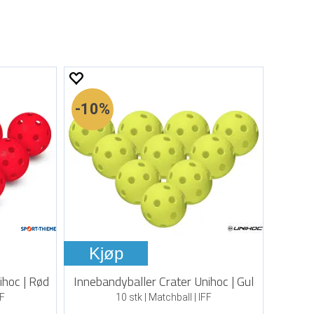
10%
Kjøp
ihoc | Rød
Innebandyballer Crater Unihoc | Gul
FF
10 stk | Matchball | IFF