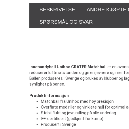
BESKRIVELSE
ANDRE KJØPTE
SPØRSMÅL OG SVAR
Innebandyball Unihoc CRATER Matchball
er en avanse
reduserer luftmotstanden og gir en jevnere og mer fo
Ballen produseres i Sverige og brukes av klubber og la
synlighet på banen.
Produktinformasjon
:
Matchball fra Unihoc med høy presisjon
Overflate med riller og vinklete hull for optimal
Stabil flukt og jevn rulling på alle underlag
IFF-sertifisert (godkjent for kamp)
Produsert i Sverige