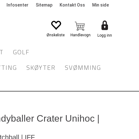
Infosenter
Sitemap
Kontakt Oss
Min side
Logg inn
T
GOLF
YTING
SKØYTER
SVØMMING
dyballer Crater Unihoc |
tchball | IFF