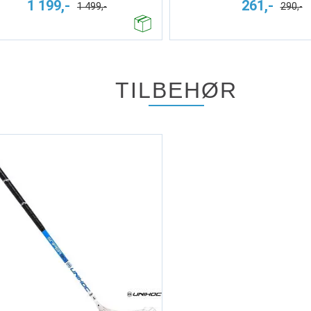
1 199,-
261,-
1 499,-
290,-
TILBEHØR