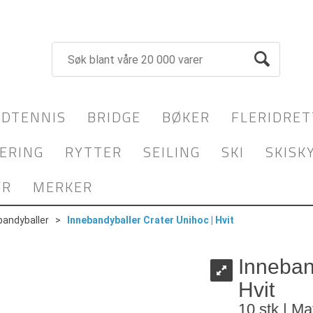
DTENNIS
BRIDGE
BØKER
FLERIDRET
ERING
RYTTER
SEILING
SKI
SKISK
YR
MERKER
bandyballer
>
Innebandyballer Crater Unihoc | Hvit
Inneban
Hvit
10 stk | Ma