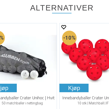
ALTERNATIVER
0%
10%
jøp
Kjøp
andyballer Crater Unihoc | Hvit
Innebandyballer Crater Un
50 matchballer i nettingbag
10 stk | Matchball | I