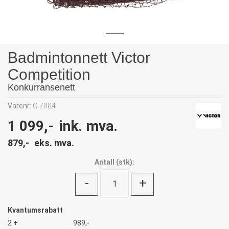
Badmintonnett Victor
Competition
Konkurransenett
Varenr:
C-7004
1 099,-
ink. mva.
879,-
eks. mva.
Antall
(
stk):
-
+
Kvantumsrabatt
2 +
989,-