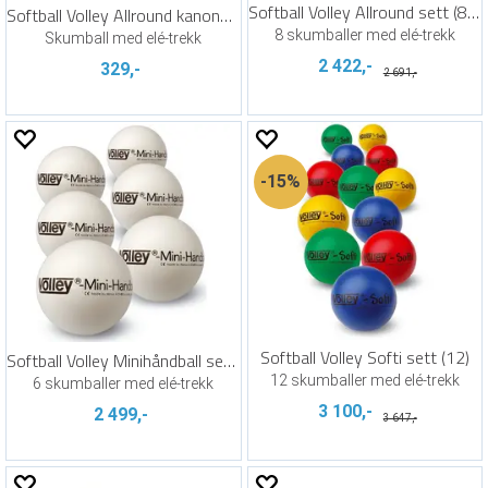
Softball Volley Allround sett (8) 18 cm
Softball Volley Allround kanonball 18 cm
8 skumballer med elé-trekk
Skumball med elé-trekk
2 422,-
329,-
2 691,-
15%
Softball Volley Softi sett (12)
Softball Volley Minihåndball sett (6)
12 skumballer med elé-trekk
6 skumballer med elé-trekk
3 100,-
2 499,-
3 647,-