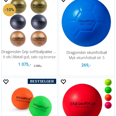
10%
Dragonskin Grip softballpakke 16 cm
Dragonskin skumfotball
6 stk | Metall gull, sølv og bronse
Myk skumfotball str. 5
1 075,-
269,-
1 194,-