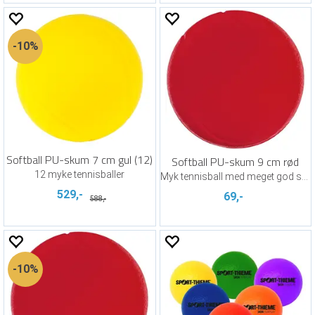
10%
Softball PU-skum 7 cm gul (12)
Softball PU-skum 9 cm rød
12 myke tennisballer
Myk tennisball med meget god sprett
529,-
69,-
588,-
10%