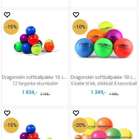
15%
10%
Dragonskin softballpakke 16 cm | 12 stk
Dragonskin softballpakke 18 cm | 6 stk
12 fargerike skumballer
6 baller til lek, stikkball & kanonball
1 834,-
1 349,-
2 158,-
1 499,-
15%
20%