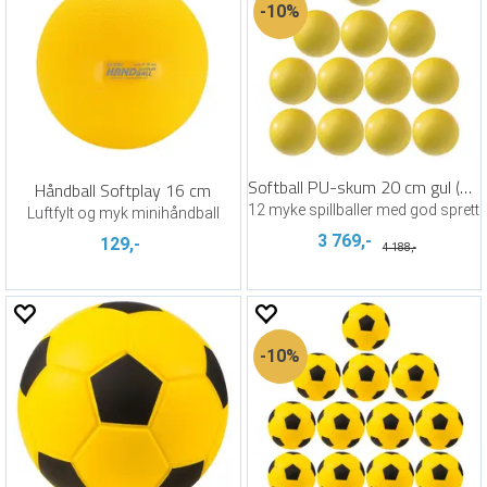
10%
Softball PU-skum 20 cm gul (12)
Håndball Softplay 16 cm
12 myke spillballer med god sprett
Luftfylt og myk minihåndball
3 769,-
129,-
4 188,-
10%