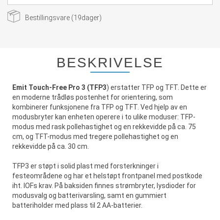
Bestillingsvare (
19
dager)
BESKRIVELSE
Emit Touch-Free Pro 3 (TFP3
) erstatter TFP og TFT. Dette er
en moderne trådløs postenhet for orientering, som
kombinerer funksjonene fra TFP og TFT. Ved hjelp av en
modusbryter kan enheten operere i to ulike moduser: TFP-
modus med rask pollehastighet og en rekkevidde på ca. 75
cm, og TFT-modus med tregere pollehastighet og en
rekkevidde på ca. 30 cm.
TFP3 er støpt i solid plast med forsterkninger i
festeområdene og har et helstøpt frontpanel med postkode
iht. IOFs krav. På baksiden finnes strømbryter, lysdioder for
modusvalg og batterivarsling, samt en gummiert
batteriholder med plass til 2 AA-batterier.