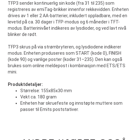
TFP3 sender kontinuerlig sin kode (fra 31 til 235) som
registreres av emiTag-brikker innenfor rekkevidden. Enheten
drives av 1 eller 2 AA-batterier, inkludert oppladbare, med en
levetid på ca. 30 dager i TFP-modus og 6 måneder i TFT-
modus. Batterinivået indikeres av lysdioder, og ved lavt nivå
blinker de rødt.
TFP3 skrus på via strømbryteren, og lysdiodene indikerer
modus. Enheten produseres som START (kode 0), FINISH
(kode 90) og vanlige poster (koder 31–235). Den kan også
brukes som online meldepost i kombinasjon med ETS/ETS
mini.
Produktdetaljer:
Størrelse: 155x85x30 mm
Vekt ca. 180 gram
Enheten har skruefeste og innstøpte muttere som
passer til Emits poststativer.