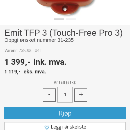
Emit TFP 3 (Touch-Free Pro 3)
Oppgi ønsket nummer 31-235
Varenr:
2380061041
1 399,-
ink. mva.
1 119,-
eks. mva.
Antall
(
stk):
-
+
Kjøp
Legg i ønskeliste