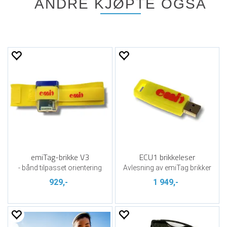
ANDRE KJØPTE OGSÅ
emiTag-brikke V3
ECU1 brikkeleser
- bånd tilpasset orientering
Avlesning av emiTag brikker
929,-
1 949,-