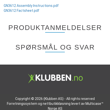
GN3612 Assembly Instructions.pdf
GN3612 Factsheet.pdf
PRODUKTANMELDELSER
SPØRSMÅL OG SVAR
Copyright © 2026 {Klubben AS} - All rights reserved
Forretningssystem
og
nettbutikkløsning
levert av
Multicase™
Norge AS