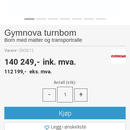
Gymnova turnbom
Bom med matter og transportralle
Varenr:
GN3612
140 249,-
ink. mva.
112 199,-
eks. mva.
Antall
(
stk):
-
+
Kjøp
Legg i ønskeliste