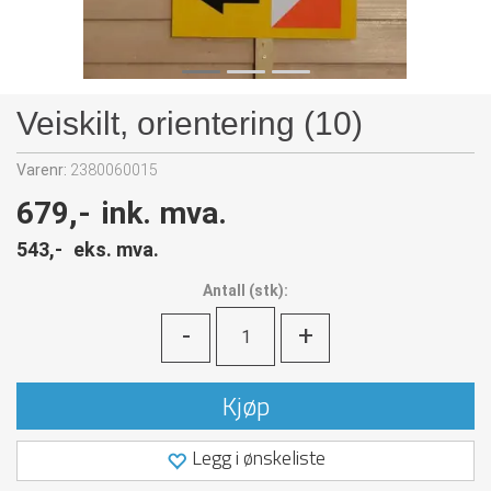
Veiskilt, orientering (10)
Varenr:
2380060015
679,-
ink. mva.
543,-
eks. mva.
Antall
(
stk):
-
+
Kjøp
Legg i ønskeliste