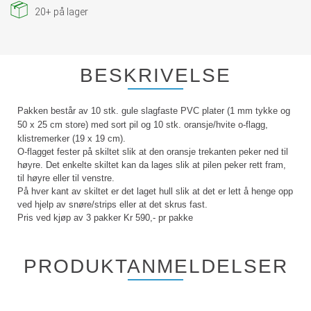
20+
på lager
BESKRIVELSE
Pakken består av 10 stk. gule slagfaste PVC plater (1 mm tykke og
50 x 25 cm store) med sort pil og 10 stk. oransje/hvite o-flagg,
klistremerker (19 x 19 cm).
O-flagget fester på skiltet slik at den oransje trekanten peker ned til
høyre. Det enkelte skiltet kan da lages slik at pilen peker rett fram,
til høyre eller til venstre.
På hver kant av skiltet er det laget hull slik at det er lett å henge opp
ved hjelp av snøre/strips eller at det skrus fast.
Pris ved kjøp av 3 pakker Kr 590,- pr pakke
PRODUKTANMELDELSER