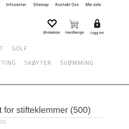
Infosenter
Sitemap
Kontakt Oss
Min side
Logg inn
T
GOLF
YTING
SKØYTER
SVØMMING
t for stifteklemmer (500)
002