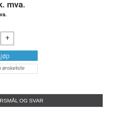
k. mva.
va.
+
jøp
i ønskeliste
RSMÅL OG SVAR