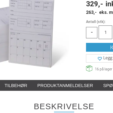
329,-
in
263,-
eks. m
Antall
(
stk):
-
K
Legg 
16
på lager
TILBEHØR
PRODUKTANMELDELSER
SPØ
BESKRIVELSE