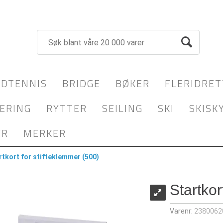
DTENNIS
BRIDGE
BØKER
FLERIDRET
ERING
RYTTER
SEILING
SKI
SKISK
YR
MERKER
rtkort for stifteklemmer (500)
Startkor
Varenr:
2380062