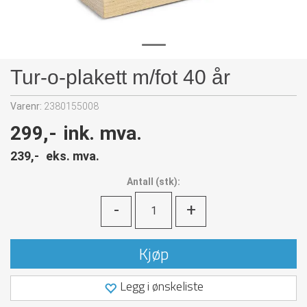
Tur-o-plakett m/fot 40 år
Varenr:
2380155008
299,-
ink. mva.
239,-
eks. mva.
Antall
(
stk):
-
+
Kjøp
Legg i ønskeliste