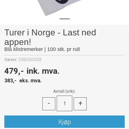
Turer i Norge - Last ned
appen!
Blå klistremerker | 100 stk. pr rull
Varenr:
2380265028
479,-
ink. mva.
383,-
eks. mva.
Antall
(
stk):
-
+
Kjøp