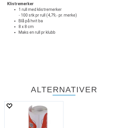
Klistremerker
1 rull med klistremerker
- 100 stk pr rull (4,79,- pr. merke)
Blå på hvit ba
8 x 8 cm
Maks en rull pr klubb
ALTERNATIVER