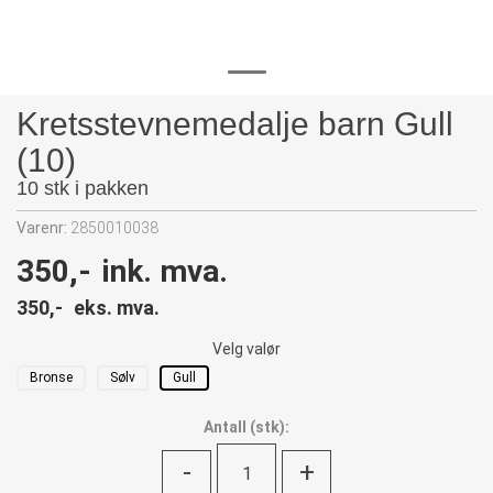
Kretsstevnemedalje barn Gull
(10)
10 stk i pakken
Varenr:
2850010038
350,-
ink. mva.
350,-
eks. mva.
Velg valør
Bronse
Sølv
Gull
Antall
(
stk):
-
+