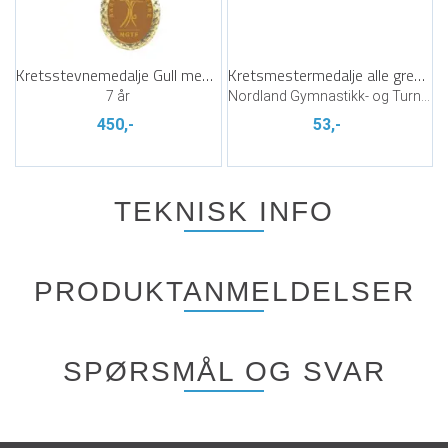
Kretsstevnemedalje Gull med krans (10)
Kretsmestermedalje alle grener
7 år
Nordland Gymnastikk- og Turnkrets
450,-
53,-
TEKNISK INFO
PRODUKTANMELDELSER
SPØRSMÅL OG SVAR