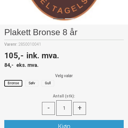
Plakett Bronse 8 år
Varenr:
2850010041
105,-
ink. mva.
84,-
eks. mva.
Velg valør
Bronse
Sølv
Gull
Antall
(
stk):
-
+
Kjøp