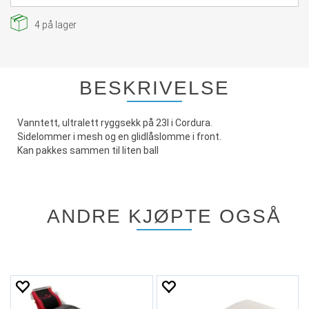
4
på lager
BESKRIVELSE
Vanntett, ultralett ryggsekk på 23l i Cordura.
Sidelommer i mesh og en glidlåslomme i front.
Kan pakkes sammen til liten ball
ANDRE KJØPTE OGSÅ