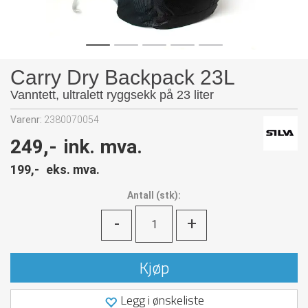
Carry Dry Backpack 23L
Vanntett, ultralett ryggsekk på 23 liter
Varenr:
2380070054
249,-
ink. mva.
199,-
eks. mva.
Antall
(
stk):
-
+
Kjøp
Legg i ønskeliste