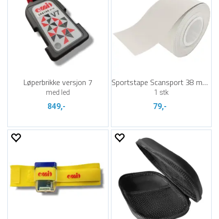
Løperbrikke versjon 7
Sportstape Scansport 38 mm x 10 m
med led
1 stk
849,-
79,-