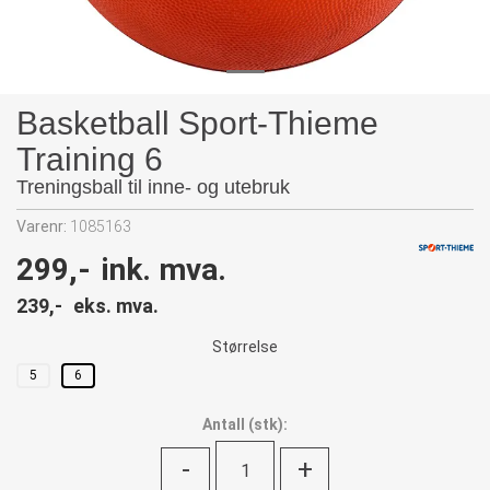
Basketball Sport-Thieme
Training 6
Treningsball til inne- og utebruk
Varenr:
1085163
299,-
ink. mva.
239,-
eks. mva.
Størrelse
5
6
Antall
(
stk):
-
+