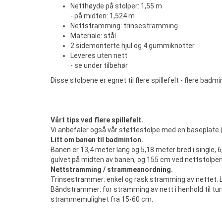
Netthøyde på stolper: 1,55 m
- på midten: 1,524 m
Nettstramming: trinsestramming
Materiale: stål
2 sidemonterte hjul og 4 gummiknotter
Leveres uten nett
- se under tilbehør
Disse stolpene er egnet til flere spillefelt - flere badm
Vårt tips ved flere spillefelt.
Vi anbefaler også vår støttestolpe med en baseplate (
Litt om banen til badminton.
Banen er 13,4 meter lang og 5,18 meter bred i single, 
gulvet på midten av banen, og 155 cm ved nettstolpene
Nettstramming / strammeanordning.
Trinsestrammer: enkel og rask stramming av nettet. L
Båndstrammer: for stramming av nett i henhold til tu
strammemulighet fra 15-60 cm.