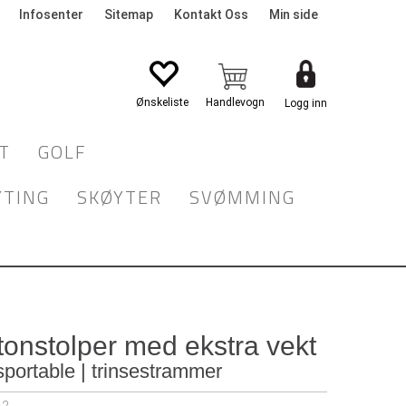
Infosenter
Sitemap
Kontakt Oss
Min side
Logg inn
T
GOLF
YTING
SKØYTER
SVØMMING
onstolper med ekstra vekt
nsportable | trinsestrammer