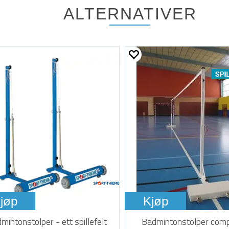
ALTERNATIVER
jøp
Kjøp
mintonstolper - ett spillefelt
Badmintonstolper comp