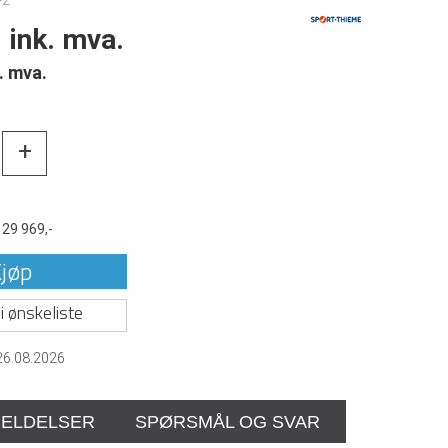
-2
ink. mva.
. mva.
+
t
29 969,-
jøp
i ønskeliste
26.08.2026
ELDELSER
SPØRSMÅL OG SVAR