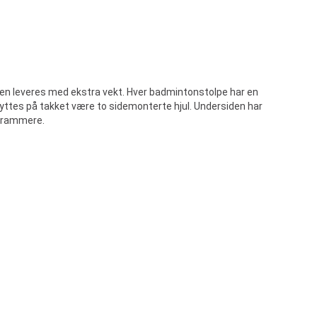
n leveres med ekstra vekt. Hver badmintonstolpe har en
lyttes på takket være to sidemonterte hjul. Undersiden har
strammere.