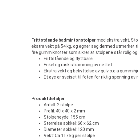
Frittstående badmintonstolper
med ekstra vekt. St
ekstra vekt på 54 kg, og egner seg dermed utmerket til
fire gummiknotter som sikrer at stolpene står rolig o
Frittstående og flyttbare
Enkel og rask stramming av nettet
Ekstra vekt og bekyttelse av gulv p.g.a gummihj
Et øye er sveiset til foten for riktig spenning av
Produktdetaljer
Antall: 2 stolpe
Profil: 40 x 40 x 2 mm
Stolpehøyde: 155 cm
Størrelse sokkel: 66 x 62 cm
Diameter sokkel: 120 mm
Vekt: Ca 117 kg per stolpe