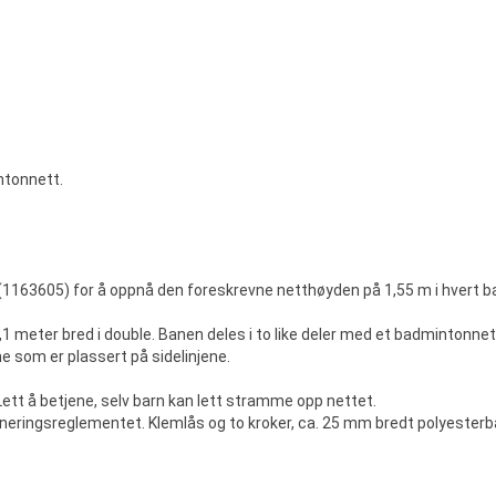
intonnett.
1163605) for å oppnå den foreskrevne netthøyden på 1,55 m i hvert ba
6,1 meter bred i double. Banen deles i to like deler med et badminton
 som er plassert på sidelinjene.
ett å betjene, selv barn kan lett stramme opp nettet.
rneringsreglementet. Klemlås og to kroker, ca. 25 mm bredt polyester