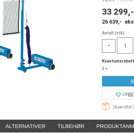
Varenr:
1168147
33 299,-
26 639,-
eks
Antall
(
stk):
-
Kvantumsrabat
2 +
K
Legg 
Ubekreftet
ALTERNATIVER
TILBEHØR
PRODUKTANM