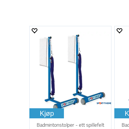
Kjøp
K
Badmintonstolper - ett spillefelt
Bad