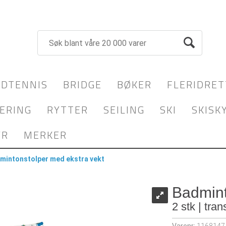
DTENNIS
BRIDGE
BØKER
FLERIDRET
ERING
RYTTER
SEILING
SKI
SKISK
YR
MERKER
mintonstolper med ekstra vekt
Badmint
2 stk | tra