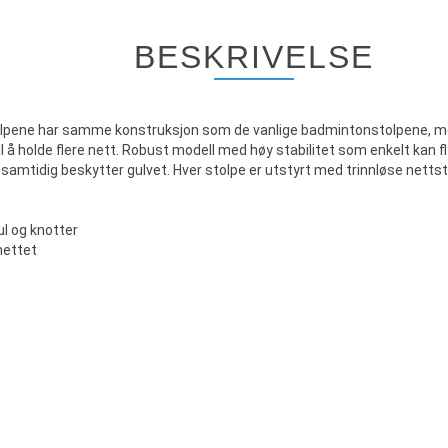
BESKRIVELSE
olpene har samme konstruksjon som de vanlige badmintonstolpene, me
 å holde flere nett. Robust modell med høy stabilitet som enkelt kan f
g samtidig beskytter gulvet. Hver stolpe er utstyrt med trinnløse nett
ul og knotter
 nettet