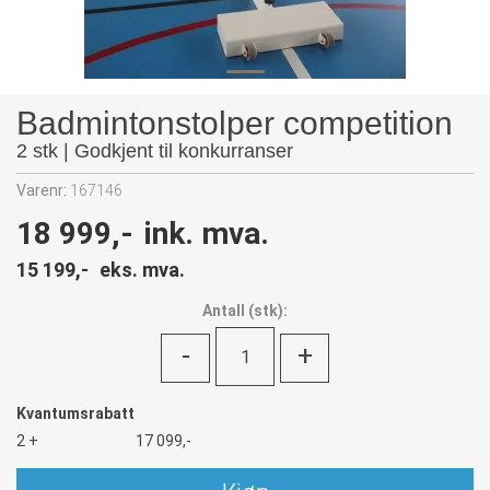
Badmintonstolper competition
2 stk | Godkjent til konkurranser
Varenr:
167146
18 999,-
ink. mva.
15 199,-
eks. mva.
Antall
(
stk):
-
+
Kvantumsrabatt
2 +
17 099,-