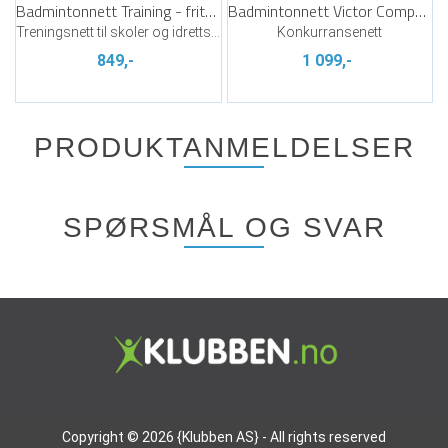
Badmintonnett Training - frittstående
Badmintonnett Victor Competition
Treningsnett til skoler og idrettslag
Konkurransenett
849,-
1 099,-
PRODUKTANMELDELSER
SPØRSMÅL OG SVAR
Copyright © 2026 {Klubben AS} - All rights reserved