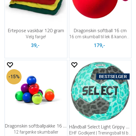
Ertepose vaskbar 120 gram
Dragonskin softball 16 cm
Velg farge!
16 cm skumball til lek & kanonball
39,-
179,-
15%
Dragonskin softballpakke 16 cm | 12 stk
Håndball Select Light Grippy DB V24
12 fargerike skumballer
EHF Godkjent | Treningsball til barn