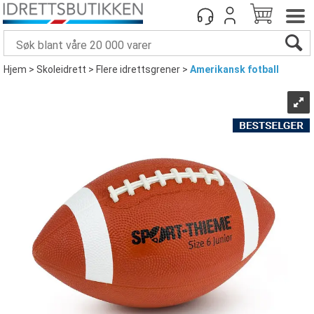
Hjem
>
Skoleidrett
>
Flere idrettsgrener
>
Amerikansk fotball