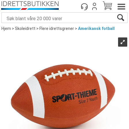
Hjem
>
Skoleidrett
>
Flere idrettsgrener
>
Amerikansk fotball