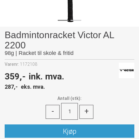
Badmintonracket Victor AL
2200
98g | Racket til skole & fritid
Varenr:
1172108
359,-
ink. mva.
287,-
eks. mva.
Antall
(
stk):
-
+
Kjøp