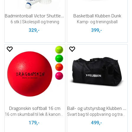
Badmintonball Victor Shuttle 1000
Basketball Klubben Dunk
6 stk | Skolespill og trening
Kamp- og treningsball
329,-
399,-
Dragonskin softball 16 cm
Ball- og utstyrsbag Klubben 128 ltr
16 cm skumball til lek & kanonball
Svart bag til oppbvaring og transport
179,-
499,-