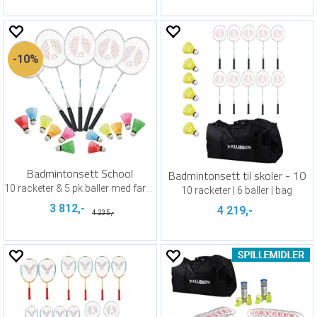
10%
Badmintonsett School
Badmintonsett til skoler - 10
10 racketer & 5 pk baller med farge
10 racketer | 6 baller | bag
3 812,-
4 219,-
4 235,-