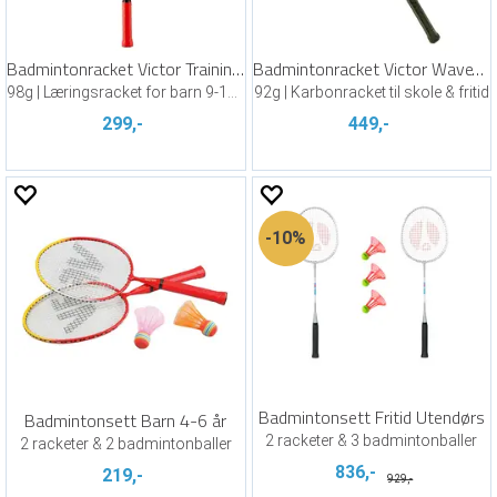
Badmintonracket Victor Training 58 cm
Badmintonracket Victor WaveTec Magan 5
98g | Læringsracket for barn 9-11 år
92g | Karbonracket til skole & fritid
299,-
449,-
10%
Badmintonsett Fritid Utendørs
Badmintonsett Barn 4-6 år
2 racketer & 3 badmintonballer
2 racketer & 2 badmintonballer
836,-
219,-
929,-