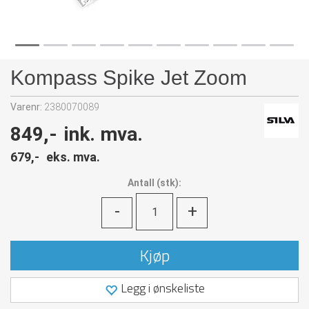
Kompass Spike Jet Zoom
Varenr:
2380070089
849,-
ink. mva.
679,-
eks. mva.
Antall
(
stk):
-
+
Kjøp
Legg i ønskeliste