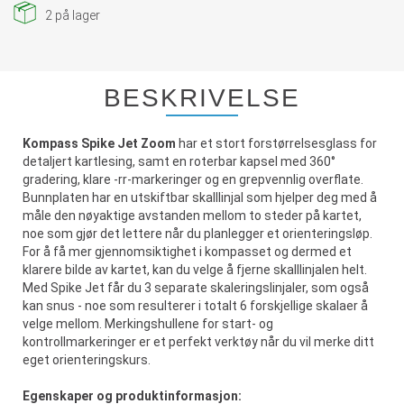
2
på lager
BESKRIVELSE
Kompass Spike Jet Zoom
har et stort forstørrelsesglass for
detaljert kartlesing, samt en roterbar kapsel med 360°
gradering, klare -rr-markeringer og en grepvennlig overflate.
Bunnplaten har en utskiftbar skalllinjal som hjelper deg med å
måle den nøyaktige avstanden mellom to steder på kartet,
noe som gjør det lettere når du planlegger et orienteringsløp.
For å få mer gjennomsiktighet i kompasset og dermed et
klarere bilde av kartet, kan du velge å fjerne skalllinjalen helt.
Med Spike Jet får du 3 separate skaleringslinjaler, som også
kan snus - noe som resulterer i totalt 6 forskjellige skalaer å
velge mellom. Merkingshullene for start- og
kontrollmarkeringer er et perfekt verktøy når du vil merke ditt
eget orienteringskurs.
Egenskaper og produktinformasjon: