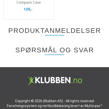
Compass Case
109,-
PRODUKTANMELDELSER
SPØRSMÅL OG SVAR
Copyright © 2026 {Klubben AS} - All rights reserved
Forretningssystem
og
nettbutikkløsning
levert av
Multicase™